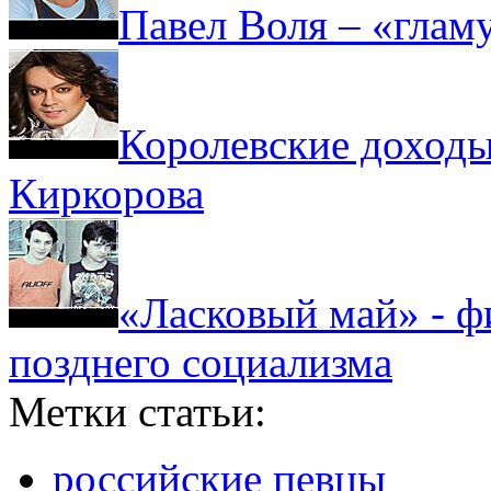
Павел Воля – «глам
Королевские доход
Киркорова
«Ласковый май» - ф
позднего социализма
Метки статьи:
российские певцы