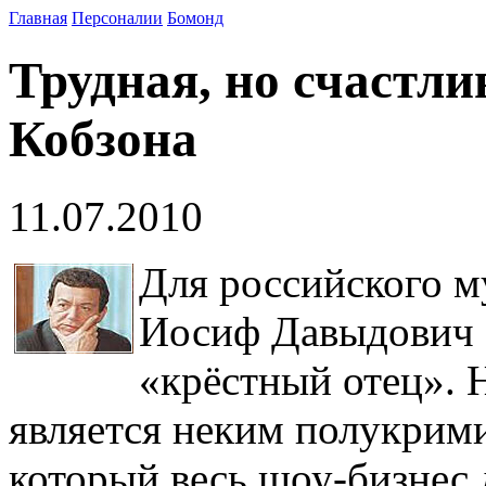
Главная
Персоналии
Бомонд
Трудная, но счастл
Кобзона
11.07.2010
Для российского м
Иосиф Давыдович 
«крёстный отец». Н
является неким полукрим
который весь шоу-бизнес 