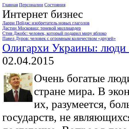
Главная
Персоналии
Состояния
Интернет бизнес
Ларри Пейдж: изобретатель новых глаголов
Дастин Московиц: теневой миллиардер
Стив Джобс: человек, который подарил миру яблоко
Павел Дуров: человек с огромным количеством «друзей»
Олигархи Украины: люди 
02.04.2015
Очень богатые люд
стране мира. В эко
их, разумеется, бо
государств, не являющих