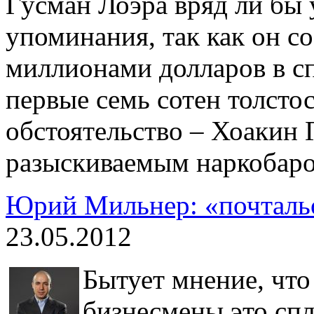
Гусман Лоэра вряд ли бы 
упоминания, так как он с
миллионами долларов в сп
первые семь сотен толсто
обстоятельство – Хоакин 
разыскиваемым наркобар
Юрий Мильнер: «почтальо
23.05.2012
Бытует мнение, чт
бизнесмены это сп