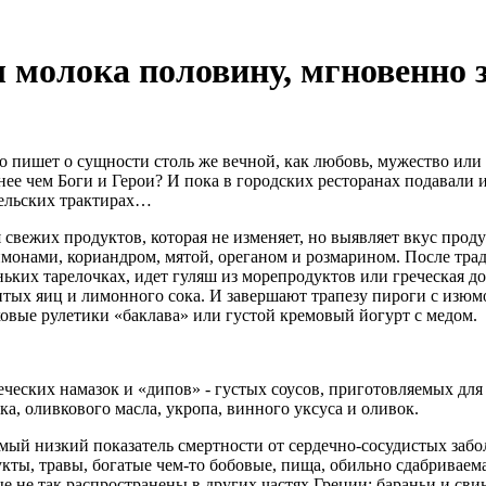
ял молока половину, мгновенно
то пишет о сущности столь же вечной, как любовь, мужество ил
менее чем Боги и Герои? И пока в городских ресторанах подавал
сельских трактирах…
 свежих продуктов, которая не изменяет, но выявляет вкус про
ду
имонами, кориандром, мятой, ореганом и розмарином. После тра
ьких тарелочках, идет гуляш из морепродуктов или греческая д
битых яиц и лимонного сока. И завершают трапезу пироги с изю
ховые рулетики «баклава» или густой кремовый йогурт с медом.
еческих намазок и «дипов» - густых соусов, приготовляемых дл
ка, оливкового масла, укропа, винного уксуса и оливок.
ый низкий показатель смертности от сердечно-сосудистых забол
укты, травы, богатые чем-то бобовые, пища, обильно сдабривае
ые не так распространены в других частях Греции: бараньи и св