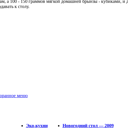
ам, а 100 - 150 граммов мягкой домашней брынзы - кубиками, и д
авать к столу.
сторанное меню
Эко-кухни
Новогодний стол — 2009