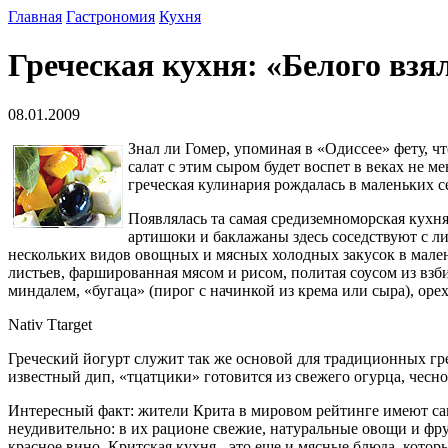
Главная
Гастрономия
Кухня
Греческая кухня: «Белого вз
08.01.2009
Знал ли Гомер, упоминая в «Одиссее» фету, ч
салат с этим сыром будет воспет в веках не 
греческая кулинария рождалась в маленьких 
Появлялась та самая средиземноморская кухня
артишоки и баклажаны здесь соседствуют с л
нескольких видов овощных и мясных холодных закусок в мален
листьев, фаршированная мясом и рисом, политая соусом из вз
миндалем, «бугаца» (пирог с начинкой из крема или сыра), оре
Nativ Ttarget
Греческий йогурт служит так же основой для традиционных гр
известный дип, «тцатцики» готовится из свежего огурца, чесно
Интересный факт: жители Крита в мировом рейтинге имеют сам
неудивительно: в их рационе свежие, натуральные овощи и фр
красное вино. Критская кухня - это еще и мясные блюда, котор