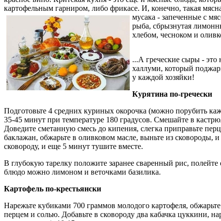
картофельным гарниром, либо фрикасе. И, конечно, такая мясна
мусака - запеченные с мя
рыба, сбрызнутая лимонны
хлебом, чесноком и олив
...А греческие сыры - эт
халлуми, который поджари
у каждой хозяйки!
Курятина по-гречески
Подготовьте 4 средних куриных окорочка (можно порубить кажд
35-45 минут при температуре 180 градусов. Смешайте в кастрю
Доведите сметанную смесь до кипения, слегка приправьте перц
баклажан, обжарьте в оливковом масле, выньте из сковороды, и
сковороду, и еще 5 минут тушите вместе.
В глубокую тарелку положите заранее сваренный рис, полейте 
блюдо можно лимоном и веточками базилика.
Картофель по-крестьянски
Нарежьте кубиками 700 граммов молодого картофеля, обжарьте в
перцем и солью. Добавьте в сковороду два кабачка цуккини, на