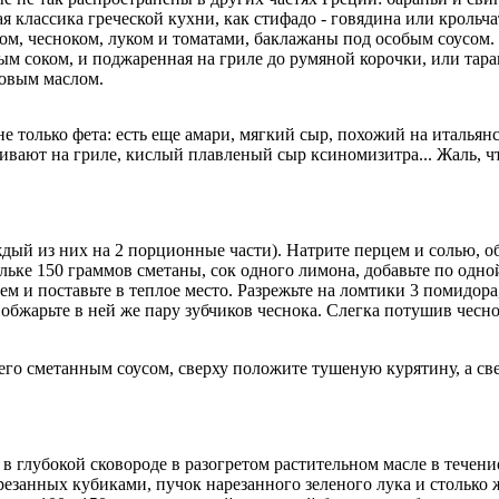
я классика греческой кухни, как стифадо - говядина или крольч
сом, чесноком, луком и томатами,
баклажаны под особым соусом.
м соком, и поджаренная на гриле до румяной корочки, или тара
ковым маслом.
о не только фета: есть еще амари, мягкий сыр, похожий на италья
вают на гриле, кислый плавленый сыр ксиномизитра... Жаль, чт
ый из них на 2 порционные части). Натрите перцем и солью, об
льке 150 граммов сметаны, сок одного лимона, добавьте по одно
ем и поставьте в теплое место. Разрежьте на ломтики 3 помидора
 обжарьте в ней же пару зубчиков чеснока. Слегка потушив чесн
его сметанным соусом, сверху положите тушеную курятину, а све
 глубокой сковороде в разогретом растительном масле в течение
резанных кубиками, пучок нарезанного зеленого лука и столько 