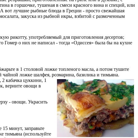
атина в горшочке, тушеная в смеси красного вина и специй, или
 А вот лучшие рыбные блюда в Греции - просто свежайшая
мосалата, закуска из рыбной икры, взбитой с размоченным
нскую рикотту, употребляемый для приготовления десертов;
о Гомер о них не написал - тогда «Одиссея» была бы на кухне
жарьте в 1 столовой ложке топленого масла, а потом тушите
й чайной ложке шалфея, розмарина, базилика и тимьяна.
, 2 кабачка цуккини, 1
ок, верните овощи в
рху - овощи. Украсить
 15 минут, заправьте
же тимьяна (используйте