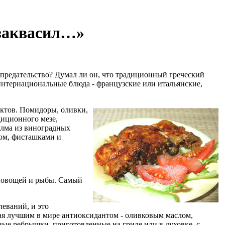
 заквасил…»
и предательство? Думал ли он, что традиционный греческий
и интернациональные блюда - французские или итальянские,
ктов. Помидоры, оливки,
диционного мезе,
олма из виноградных
мом, фисташками и
я овощей и рыбы. Самый
еваний, и это
мая лучшим в мире антиоксидантом - оливковым маслом,
иные ребрышки, приготовленные на гриле или в духовке, с