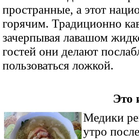
пространные, а этот наци
горячим. Традиционно кав
зачерпывая лавашом жидко
гостей они делают послаб
пользоваться ложкой.
Это 
Медики ре
утро посл