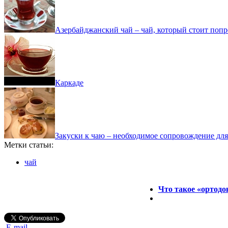
Азербайджанский чай – чай, который стоит попр
Каркаде
Закуски к чаю – необходимое сопровождение для
Метки статьи:
чай
Что такое «ортодо
E-mail