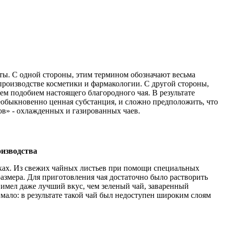
кты. С одной стороны, этим термином обозначают весьма
производстве косметики и фармакологии. С другой стороны,
ем подобием настоящего благородного чая. В результате
необыкновенно ценная субстанция, и сложно предположить, что
ов» - охлажденных и газированных чаев.
изводства
еках. Из свежих чайных листьев при помощи специальных
азмера. Для приготовления чая достаточно было растворить
 имел даже лучший вкус, чем зеленый чай, заваренный
мало: в результате такой чай был недоступен широким слоям