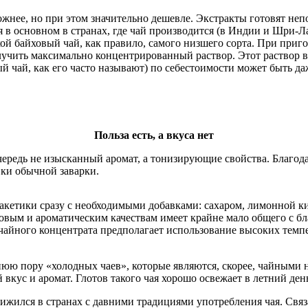
жнее, но при этом значительно дешевле. Экстракты готовят непо
в основном в странах, где чай производится (в Индии и Шри-Ла
сухой байховый чай, как правило, самого низшего сорта. При пр
олучить максимально концентрированный раствор. Этот раствор
ый чай, как его часто называют) по себестоимости может быть д
Польза есть, а вкуса нет
очередь не изысканный аромат, а тонизирующие свойства. Благод
вки обычной заварки.
пакетики сразу с необходимыми добавками: сахаром, лимонной 
овым и ароматическим качествам имеет крайне мало общего с бл
 чайного концентрата предполагает использование высоких темпе
юю пору «холодных чаев», которые являются, скорее, чайными н
кус и аромат. Глотов такого чая хорошо освежает в летний ден
рижился в странах с давними традициями употребления чая. Связа