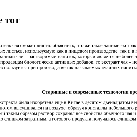
е тот
тель чая сможет внятно объяснить, что же такое чайные экстра
х листьев, используемую как в пищевом производстве, так и в 
анный чай – растворимый напиток, который является не более ч
 продавцам биологически активных добавок, то экстракт чая – 
используется при производстве так называемых «чайных напитк
Старинные и современные технологии про
кстракта была изобретена еще в Китае в десятом-двенадцатом в
 потом высушивался на воздухе, образуя кристаллы небольшого р
ый таким образом раствор сохранял все свойства обычного чая и
о слишком затратным, а готового продукта получалось слишком 