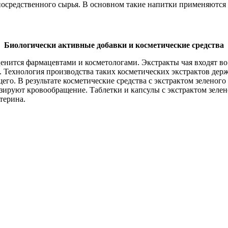
посредственного сырья. В основном такие напитки применяются
Биологически активные добавки и косметические средства
енится фармацевтами и косметологами. Экстракты чая входят во 
я. Технология производства таких косметических экстрактов дер
ящего. В результате косметические средства с экстрактом зеленог
руют кровообращение. Таблетки и капсулы с экстрактом зеленог
терина.