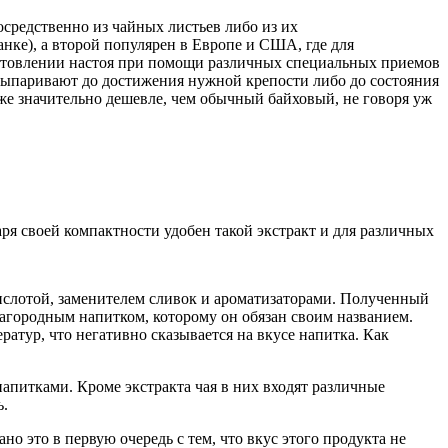
средственно из чайных листьев либо из их
нке), а второй популярен в Европе и США, где для
иготовлении настоя при помощи различных специальных приемов
 выпаривают до достижения нужной крепости либо до состояния
аже значительно дешевле, чем обычный байховый, не говоря уж
аря своей компактности удобен такой экстракт и для различных
кислотой, заменителем сливок и ароматизаторами. Полученный
агородным напитком, которому он обязан своим названием.
ратур, что негативно сказывается на вкусе напитка. Как
апитками. Кроме экстракта чая в них входят различные
ь.
но это в первую очередь с тем, что вкус этого продукта не