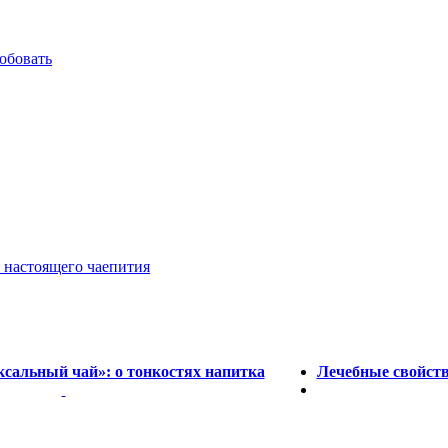
обовать
 настоящего чаепития
ксальный чай»: о тонкостях напитка
Лечебные свойств