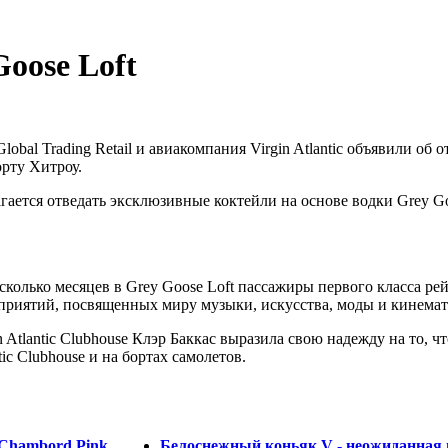
oose Loft
lobal Trading Retail и авиакомпания Virgin Atlantic объявили об о
рту Хитроу.
агается отведать эксклюзивные коктейли на основе водки Grey 
олько месяцев в Grey Goose Loft пассажиры первого класса рейсо
риятий, посвященных миру музыки, искусства, моды и кинемат
n Atlantic Clubhouse Клэр Баккас выразила свою надежду на то, 
tic Clubhouse и на бортах самолетов.
Chambord Pink
Белоснежный коньяк V - неожиданная 