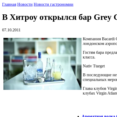
Главная
Новости
Новости гастрономии
В Хитроу открылся бар Grey G
07.10.2011
Компания Bacardi G
лондонском аэропо
Гостям бара предл
класса.
Nativ Ttarget
В последующие неск
специальных мероп
Глава клубов Virgi
клубах Virgin Atlan
Ароматная водка 