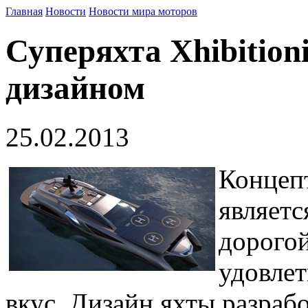
Главная
Новости
Новости мира моторов
Суперяхта Xhibition
дизайном
25.02.2013
Концепт
являет
дорогой
удовле
вкус. Дизайн яхты разраб