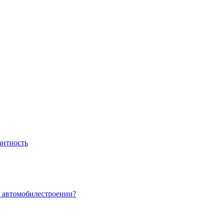
антность
в автомобилестроении?