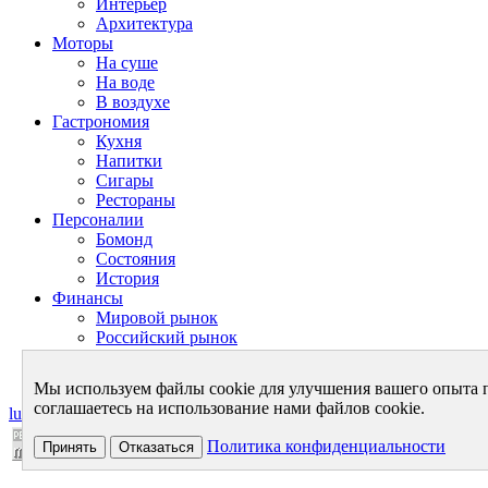
Интерьер
Архитектура
Моторы
На суше
На воде
В воздухе
Гастрономия
Кухня
Напитки
Сигары
Рестораны
Персоналии
Бомонд
Состояния
История
Финансы
Мировой рынок
Российский рынок
Личный бюджет
Теория финансов
Мы используем файлы cookie для улучшения вашего опыта 
соглашаетесь на использование нами файлов cookie.
luxurynet.ru - в мире роскоши
Политика конфиденциальности
Принять
Отказаться