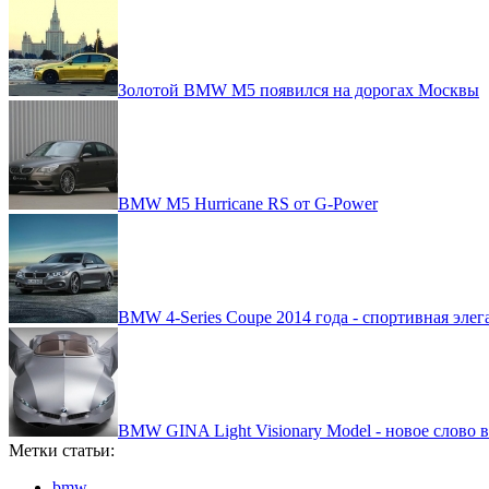
Золотой BMW M5 появился на дорогах Москвы
BMW M5 Hurricane RS от G-Power
BMW 4-Series Coupe 2014 года - спортивная элег
BMW GINA Light Visionary Model - новое слово 
Метки статьи:
bmw