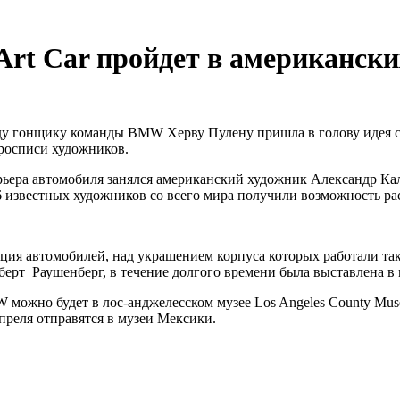
t Car пройдет в американски
ду гонщику команды BMW Херву Пулену пришла в голову идея с
 росписи художников.
ьера автомобиля занялся американский художник Александр Ка
6 известных художников со всего мира получили возможность р
ция автомобилей, над украшением корпуса которых работали так
ерт Раушенберг, в течение долгого времени была выставлена в
можно будет в лос-анджелесском музее Los Angeles County Muse
апреля отправятся в музеи Мексики.