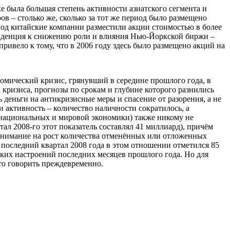
 была большая степень активности азиатского сегмента и
в – столько же, сколько за тот же период было размещено
год китайские компании разместили акции стоимостью в более
тенденция к снижению роли и влияния Нью-Йоркской биржи –
ривело к тому, что в 2006 году здесь было размещено акций на
мический кризис, грянувший в середине прошлого года, в
 кризиса, прогнозы по срокам и глубине которого разнились
деньги на антикризисные меры и спасение от разорения, а не
 активность – количество наличности сократилось, а
 национальных и мировой экономики) также никому не
тал 2008-го этот показатель составлял 41 миллиард), причём
 внимание на рост количества отменённых или отложенных
о последний квартал 2008 года в этом отношении отметился 85
ких настроений последних месяцев прошлого года. Но для
то говорить преждевременно.