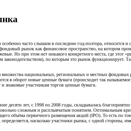
ынка
 особенно часто слышим в последние год-полтора, относится и 
я фондовый рынок как финансовое пространство, на котором про
евые. Но при этом нет никакого конкретного места, где этот «р
 законодательством), по которым это рынок функционирует. Так
из множества национальных, региональных и местных фондовых
ются в оборот новые ценные бумаги (происходит так называемо
 и знакомые участникам торгов ценные бумаги.
е десяти лет, с 1998 по 2008 годы, складывалась благоприятно
довольно сложным и расплывчатым понятием. Оптимальным крите
бщего объёма первичного размещения акций (IPO). То есть по т
определяется, насколько участники рынка, с одной стороны, им