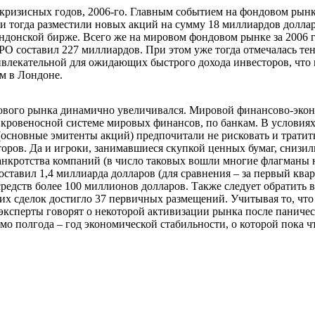
кризисных годов, 2006-го. Главным событием на фондовом рынке
 тогда разместили новых акций на сумму 18 миллиардов долларо
ндонской бирже. Всего же на мировом фондовом рынке за 2006 
IPO составил 227 миллиардов. При этом уже тогда отмечалась 
ивлекательной для ожидающих быстрого дохода инвесторов, что п
ем в Лондоне.
вого рынка динамично увеличивался. Мировой финансово-эконо
 кровеносной системе мировых финансов, по банкам. В условиях
сновные эмитенты акций) предпочитали не рисковать и тратить 
ров. Да и игроки, занимавшиеся скупкой ценных бумаг, снизили
банкротства компаний (в число таковых вошли многие флагманы
составил 1,4 миллиарда долларов (для сравнения – за первый квар
средств более 100 миллионов долларов. Также следует обратить
аких сделок достигло 37 первичных размещений. Учитывая то, чт
ксперты говорят о некоторой активизации рынка после паничес
 полгода – год экономической стабильности, о которой пока ч