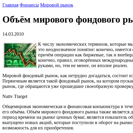
Главная
Финансы
Мировой рынок
Объём мирового фондового р
14.03.2010
К числу экономических терминов, которые мы
это неоднозначное понятие: конечно, имеетс
причём операции как биржевые, так и внебирж
конечно, правил, оговорённых международным
руками, но, тем не менее, он вполне реален.
Мировой фондовый рынок, как нетрудно догадаться, состоит 
Первичным является такой фондовый рынок, на котором пуска
рынок, где обращаются уже прошедшие своеобразную проверку
Nativ Ttarget
Общемировая экономическая и финансовая конъюнктура в течени
его объёма. Объём мирового фондового рынка также является 
период времени на рынке ценных бумаг, является показатель о
выпущено новых акций, которые поступили в оборот на рынке, 
возможность для их приобретения.