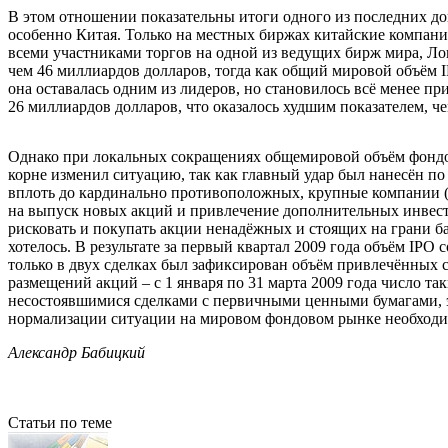
В этом отношении показательны итоги одного из последних до
особенно Китая. Только на местных биржах китайские компании
всеми участниками торгов на одной из ведущих бирж мира, Ло
чем 46 миллиардов долларов, тогда как общий мировой объём 
она оставалась одним из лидеров, но становилось всё менее пр
26 миллиардов долларов, что оказалось худшим показателем, ч
Однако при локальных сокращениях общемировой объём фондо
корне изменил ситуацию, так как главный удар был нанесён по
вплоть до кардинально противоположных, крупные компании (о
на выпуск новых акций и привлечение дополнительных инвесто
рисковать и покупать акции ненадёжных и стоящих на грани 
хотелось. В результате за первый квартал 2009 года объём IPO 
только в двух сделках был зафиксирован объём привлечённых 
размещений акций – с 1 января по 31 марта 2009 года число т
несостоявшимися сделками с первичными ценными бумагами, э
нормализации ситуации на мировом фондовом рынке необходимо
Александр Бабицкий
Статьи по теме