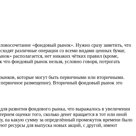
словосочетание «фондовый рынок». Нужно сразу заметить, что
исходят различные операции со всеми видами ценных бумаг,
ынок» располагается, нет никаких чётких правил (кроме,
 что фондовый рынок нельзя, условно говоря, потрогать
 рынков, которые могут быть первичными или вторичными.
е первичное размещение). Вторичный фондовый рынок это
 для развития фондового рынка, что выражалось в увеличении
рием оценки того, сколько денег вращается в тот или иной
ому, на какую сумму за определённый промежуток времени было
еют ресурсы для выпуска новых акций, с другой, имеют