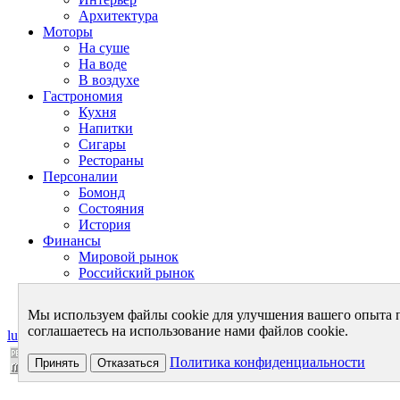
Архитектура
Моторы
На суше
На воде
В воздухе
Гастрономия
Кухня
Напитки
Сигары
Рестораны
Персоналии
Бомонд
Состояния
История
Финансы
Мировой рынок
Российский рынок
Личный бюджет
Теория финансов
Мы используем файлы cookie для улучшения вашего опыта 
соглашаетесь на использование нами файлов cookie.
luxurynet.ru - в мире роскоши
Политика конфиденциальности
Принять
Отказаться