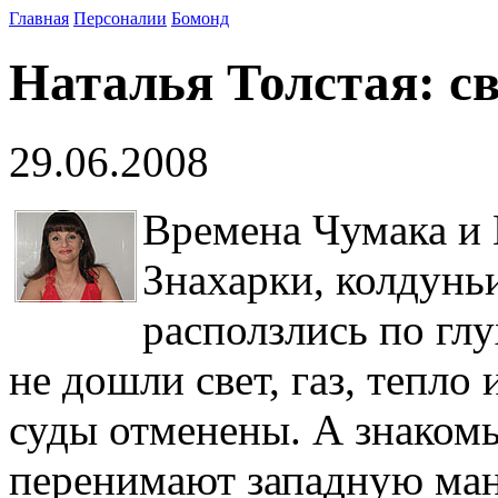
Главная
Персоналии
Бомонд
Наталья Толстая: с
29.06.2008
Времена Чумака и
Знахарки, колдунь
расползлись по гл
не дошли свет, газ, тепло
суды отменены. А знаком
перенимают западную ман