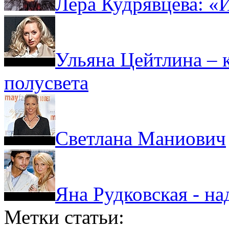
Лера Кудрявцева: «
Ульяна Цейтлина – 
полусвета
Светлана Маниович
Яна Рудковская - н
Метки статьи: