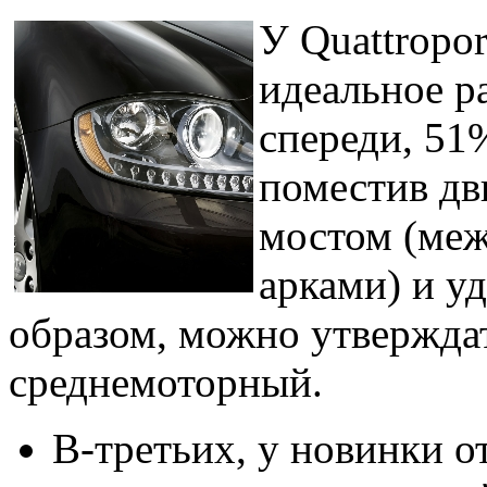
У Quattropor
идеальное р
спереди, 51
поместив дв
мостом (меж
арками) и у
образом, можно утверждат
среднемоторный.
В-третьих, у новинки о