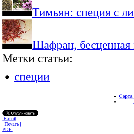
Тимьян: специя с л
Шафран, бесценная 
Метки статьи:
специи
Сорта 
E-mail
| Печать |
PDF