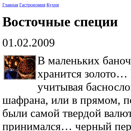
Главная
Гастрономия
Кухня
Восточные специи
01.02.2009
В маленьких баноч
хранится золото… 
учитывая басносло
шафрана, или в прямом, п
были самой твердой валют
принимался… черный пере