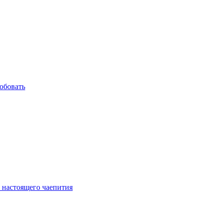
обовать
 настоящего чаепития