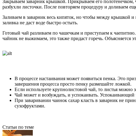
Закрываем заварник крышкой. Прикрываем его полотенечком, ч
разбухли листочки. После повторяем процедуру и доливаем еще
Заливаем в заварник весь кипяток, но чтобы между крышкой и
заливка не даст воде быстро остыть.
Готовый чай разливаем по чашечкам и приступаем к чаепитию. Е
чайник не выжимаем, это также придаст горечь. Объясняется э
В процессе настаивания может появиться пенка. Это приз
завершения процесса просто пенку размешайте ложкой.
Если используете крупнолистовой чай, то листья можно з
Чай может и возбуждать, и успокаивать. Успокаивающий 
При заваривании чаинок сахар класть в заварник не при
сухофруктами.
Статьи по теме