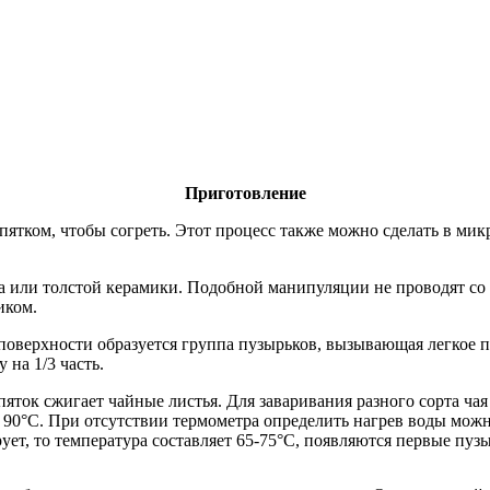
Приготовление
пятком, чтобы согреть. Этот процесс также можно сделать в мик
ора или толстой керамики. Подобной манипуляции не проводят с
иком.
 поверхности образуется группа пузырьков, вызывающая легкое 
 на 1/3 часть.
ипяток сжигает чайные листья. Для заваривания разного сорта чая
ло 90°С. При отсутствии термометра определить нагрев воды мож
ует, то температура составляет 65-75°С, появляются первые пуз