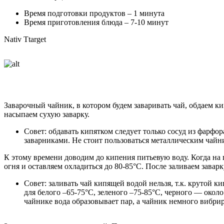
Время подготовки продуктов – 1 минута
Время приготовления блюда – 7-10 минут
Nativ Ttarget
Заварочный чайник, в котором будем заваривать чай, обдаем ки
насыпаем сухую заварку.
Совет: обдавать кипятком следует только сосуд из фарф
заварниками. Не стоит пользоваться металлическим чайн
К этому времени доводим до кипения питьевую воду. Когда на
огня и оставляем охладиться до 80-85°С. После заливаем заварку
Совет: заливать чай кипящей водой нельзя, т.к. крутой к
для белого –65-75°С, зеленого –75-85°С, черного — око
чайнике вода образовывает пар, а чайник немного вибрир