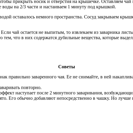
тобы прикрыть носик и отверстия на крышечке. Оставляем чай н
 воды на 2/3 части и настаиваем 1 минуту под крышкой.
 водой оставалось немного пространства. Сосуд закрываем крыш
сли чай остается не выпитым, то извлекаем из заварника листья
то тем, что в них содержатся дубильные вещества, которые выд
Советы
нак правильно заваренного чая. Ее не снимайте, в ней накаплив
аваривать повторно.
эффект наступает после 2 минутного заваривания, возбуждающий
нято. Его обычно добавляют непосредственно в чашку. Но лучше 