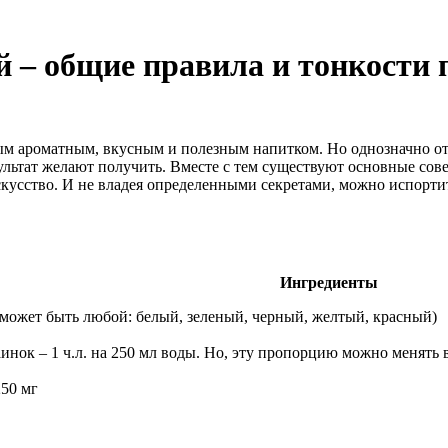
й – общие правила и тонкости
м ароматным, вкусным и полезным напитком. Но однозначно отве
езультат желают получить. Вместе с тем существуют основные со
искусство. И не владея определенными секретами, можно испорт
Ингредиенты
й может быть любой: белый, зеленый, черный, желтый, красный)
аинок – 1 ч.л. на 250 мл воды. Но, эту пропорцию можно менять
250 мг