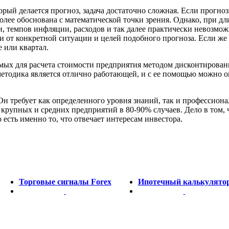
рый делается прогноз, задача достаточно сложная. Если прогно
лее обоснована с математической точки зрения. Однако, при дл
 темпов инфляции, расходов и так далее практически невозмож
сти от конкретной ситуации и целей подобного прогноза. Если ж
е или квартал.
мых для расчета стоимости предприятия методом дисконтирован
 методика является отлично работающей, и с ее помощью можно
 требует как определенного уровня знаний, так и профессионал
рупных и средних предприятий в 80-90% случаев. Дело в том, ч
 есть именно то, что отвечает интересам инвестора.
Торговые сигналы Forex
Ипотечный калькулято