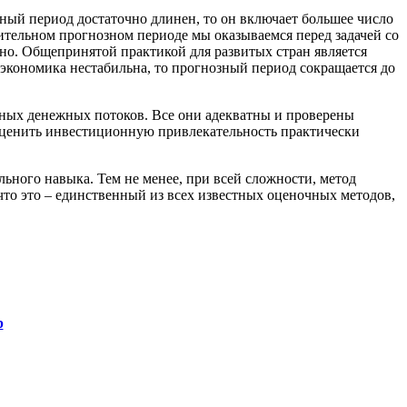
зный период достаточно длинен, то он включает большее число
ительном прогнозном периоде мы оказываемся перед задачей со
но. Общепринятой практикой для развитых стран является
е экономика нестабильна, то прогнозный период сокращается до
ных денежных потоков. Все они адекватны и проверены
 оценить инвестиционную привлекательность практически
ьного навыка. Тем не менее, при всей сложности, метод
то это – единственный из всех известных оценочных методов,
р