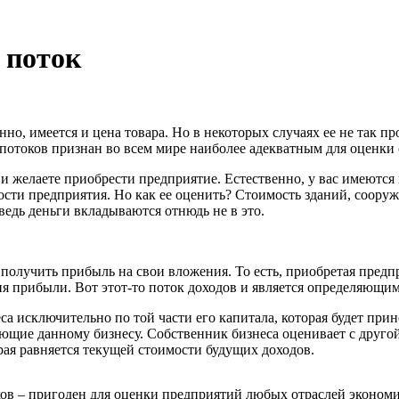
 поток
енно, имеется и цена товара. Но в некоторых случаях ее не так 
отоков признан во всем мире наиболее адекватным для оценки с
 желаете приобрести предприятие. Естественно, у вас имеются
ости предприятия. Но как ее оценить? Стоимость зданий, соору
едь деньги вкладываются отнюдь не в это.
 получить прибыль на свои вложения. То есть, приобретая предп
я прибыли. Вот этот-то поток доходов и является определяющим
са исключительно по той части его капитала, которая будет при
ующие данному бизнесу. Собственник бизнеса оценивает с друг
орая равняется текущей стоимости будущих доходов.
в – пригоден для оценки предприятий любых отраслей экономики