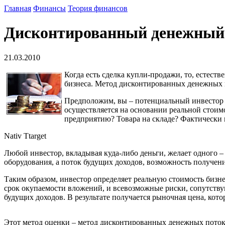
Главная
Финансы
Теория финансов
Дисконтированный денежный
21.03.2010
Когда есть сделка купли-продажи, то, естеств
бизнеса. Метод дисконтированных денежных п
Предположим, вы – потенциальный инвестор и
осуществляется на основании реальной стоим
предприятию? Товара на складе? Фактически в
Nativ Ttarget
Любой инвестор, вкладывая куда-либо деньги, желает одного –
оборудования, а поток будущих доходов, возможность получени
Таким образом, инвестор определяет реальную стоимость бизне
срок окупаемости вложений, и всевозможные риски, сопутств
будущих доходов. В результате получается рыночная цена, кот
Этот метод оценки – метод дисконтированных денежных потоко