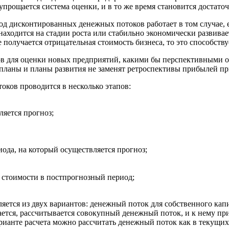
упрощается система оценки, и в то же время становится достат
д дисконтированных денежных потоков работает в том случае, е
аходится на стадии роста или стабильно экономически развивае
е получается отрицательная стоимость бизнеса, то это способст
для оценки новых предприятий, какими бы перспективными они 
-планы и планы развития не заменят ретроспективы прибылей пр
ков проводится в несколько этапов:
ляется прогноз;
ода, на который осуществляется прогноз;
 стоимости в постпрогнозный период;
яется из двух вариантов: денежный поток для собственного кап
ается, рассчитывается совокупный денежный поток, и к нему п
ианте расчета можно рассчитать денежный поток как в текущих 