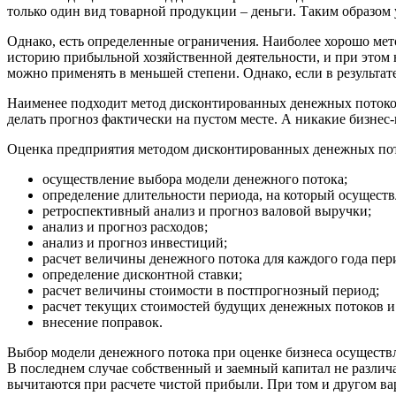
только один вид товарной продукции – деньги. Таким образом 
Однако, есть определенные ограничения. Наиболее хорошо мето
историю прибыльной хозяйственной деятельности, и при этом н
можно применять в меньшей степени. Однако, если в результат
Наименее подходит метод дисконтированных денежных потоков 
делать прогноз фактически на пустом месте. А никакие бизнес
Оценка предприятия методом дисконтированных денежных пото
осуществление выбора модели денежного потока;
определение длительности периода, на который осуществ
ретроспективный анализ и прогноз валовой выручки;
анализ и прогноз расходов;
анализ и прогноз инвестиций;
расчет величины денежного потока для каждого года пери
определение дисконтной ставки;
расчет величины стоимости в постпрогнозный период;
расчет текущих стоимостей будущих денежных потоков и
внесение поправок.
Выбор модели денежного потока при оценке бизнеса осуществл
В последнем случае собственный и заемный капитал не различ
вычитаются при расчете чистой прибыли. При том и другом вар