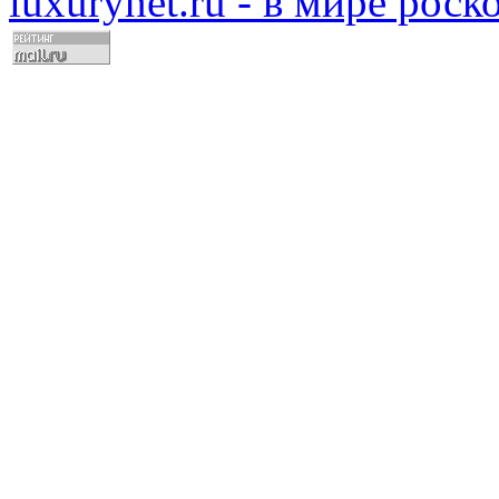
luxurynet.ru - в мире рос