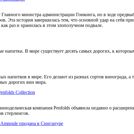
т Главного министра администрации Гонконга, но в ходе предвы
в. Эта история завершилась тем, что основной удар на себя при
 как раз и хранилась в этом злополучном подвале.
напитки. В мире существует десять самых дорогих, к котороым 
ых напитков в мире. Его делают из разных сортов винограда, а 
мых дорогих вин мира.
nfolds Collection
винодельческая компания Penfolds объявила недавно о расширени
в стерлингов.
s Ampoule продана в Сингапуре