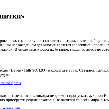
апитки»
рше вино, тем оно лучше становится, и только истинный цените
линным наслаждением для многих является коллекционирование т
аукцион. В число самых дорогих бутылок входят бутылки не сов
оды - Beverly Hills 9OH2O - находится в горах Северной Калиф
рмуле.
 and Spirits
лкогольные напитки, никогда не должны пропускать аукцион Bonha
ыло приобрести редкие алкогольные напитки со всего мира, в то
й коллекции