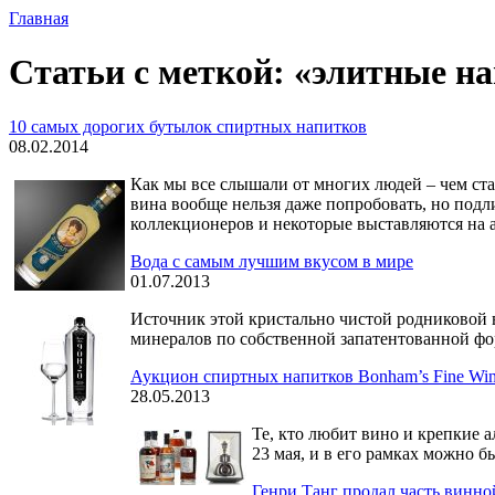
Главная
Статьи с меткой: «элитные н
10 самых дорогих бутылок спиртных напитков
08.02.2014
Как мы все слышали от многих людей – чем ста
вина вообще нельзя даже попробовать, но под
коллекционеров и некоторые выставляются на 
Вода с самым лучшим вкусом в мире
01.07.2013
Источник этой кристально чистой родниковой в
минералов по собственной запатентованной фо
Аукцион спиртных напитков Bonham’s Fine Wines
28.05.2013
Те, кто любит вино и крепкие а
23 мая, и в его рамках можно б
Генри Танг продал часть винно