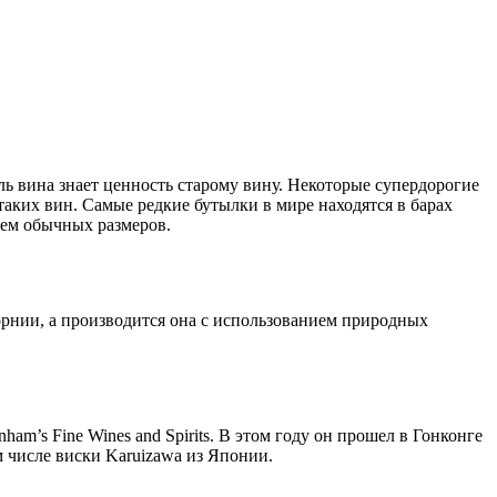
ль вина знает ценность старому вину. Некоторые супердорогие
аких вин. Самые редкие бутылки в мире находятся в барах
сем обычных размеров.
орнии, а производится она с использованием природных
m’s Fine Wines and Spirits. В этом году он прошел в Гонконге
м числе виски Karuizawa из Японии.