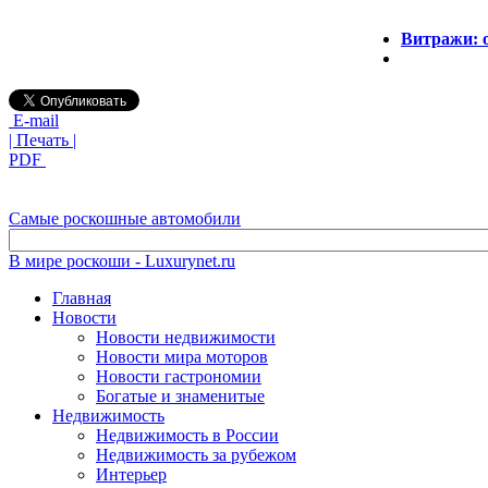
Витражи: о
E-mail
| Печать |
PDF
Самые роскошные автомобили
В мире роскоши - Luxurynet.ru
Главная
Новости
Новости недвижимости
Новости мира моторов
Новости гастрономии
Богатые и знаменитые
Недвижимость
Недвижимость в России
Недвижимость за рубежом
Интерьер