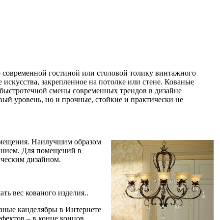
р современной гостиной или столовой толику винтажного
 искусства, закрепленное на потолке или стене. Кованые
т быстротечной смены современных трендов в дизайне
вый уровень, но и прочные, стойкие и практически не
помещения. Наилучшим образом
анием. Для помещений в
ическим дизайном.
ь вес кованого изделия..
ваные канделябры в Интернете
фектов – в конце концов,