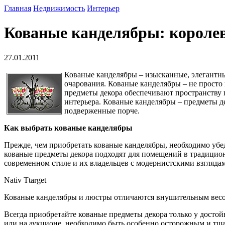
Главная
Недвижимость
Интерьер
Кованые канделябры: короле
27.01.2011
Кованые канделябры – изысканные, элегантн
очарования. Кованые канделябры – не просто 
предметы декора обеспечивают пространству 
интерьера. Кованые канделябры – предметы де
подверженные порче.
Как выбрать кованые канделябры
Прежде, чем приобретать кованые канделябры, необходимо убе
кованые предметы декора подходят для помещений в традицио
современном стиле и их владельцев с модернистскими взгляда
Nativ Ttarget
Кованые канделябры и люстры отличаются внушительным весом,
Всегда приобретайте кованые предметы декора только у досто
или на аукционе, необходимо быть особенно осторожным и тща