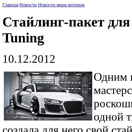
Главная
Новости
Новости мира моторов
Стайлинг-пакет для 
Tuning
10.12.2012
Одним 
мастерс
роскошн
одной т
создала для него свой стай