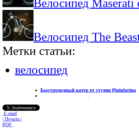
Велосипед Maserati 
Велосипед The Beas
Метки статьи:
велосипед
Быстроходный катер от студии Pininfarina
E-mail
| Печать |
PDF