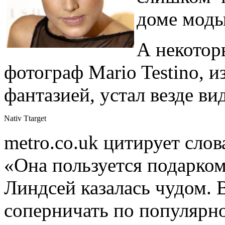
доме моды
А некотор
фотограф Mario Testino, и
фантазией, устал везде вид
Nativ Ttarget
metro.co.uk цитирует сло
«Она пользуется подарко
Линдсей казалась чудом. 
соперничать по популярно