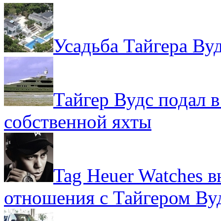
Усадьба Тайгера Вуд
Тайгер Вудс подал в
собственной яхты
Tag Heuer Watches в
отношения с Тайгером Ву