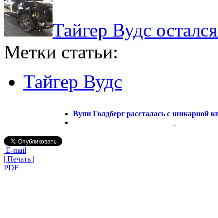
Тайгер Вудс осталс
Метки статьи:
Тайгер Вудс
Вупи Голдберг рассталась с шикарной к
E-mail
| Печать |
PDF