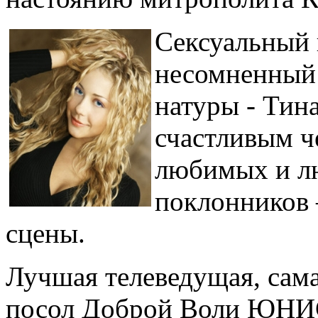
Сексуальный 
несомненный 
натуры - Тин
счастливым ч
любимых и л
поклонников 
сцены.
Лучшая телеведущая, сама
посол Доброй Воли ЮНИС