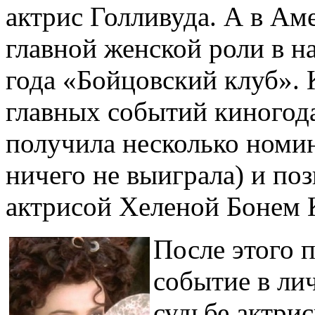
актрис Голливуда. А в Аме
главной женской роли в 
года «Бойцовский клуб». 
главных событий киногода
получила несколько номин
ничего не выиграла) и по
актрисой Хеленой Бонем 
После этого 
событие в ли
судьбе актрис