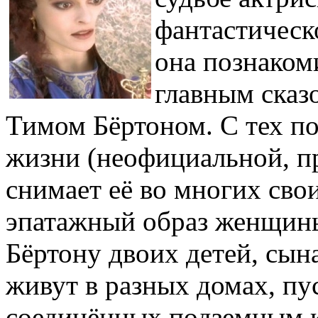
фантастическ
она познаком
главным сказ
Тимом Бёртоном. С тех по
жизни (неофициальной, пр
снимает её во многих свои
эпатажный образ женщины
Бёртону двоих детей, сына
живут в разных домах, пус
соединённых подземным 