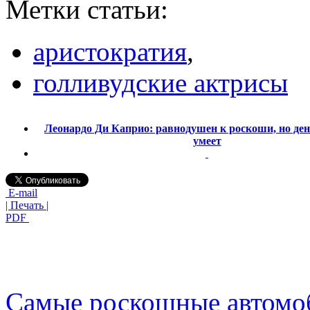
Метки статьи:
аристократия
,
голливудские актрисы
Леонардо Ди Каприо: равнодушен к роскоши, но ден
умеет
E-mail
| Печать |
PDF
Самые роскошные автомо