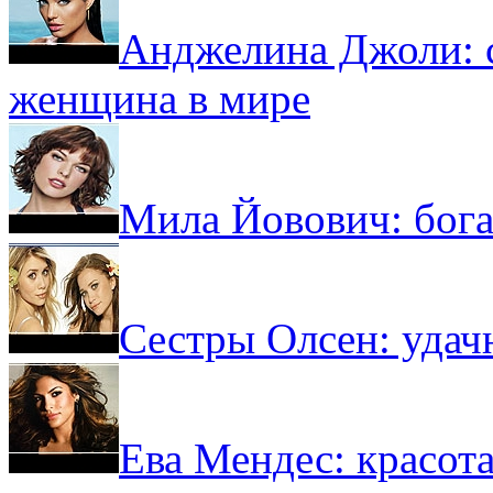
Анджелина Джоли: с
женщина в мире
Мила Йовович: бога
Сестры Олсен: удач
Ева Мендес: красот