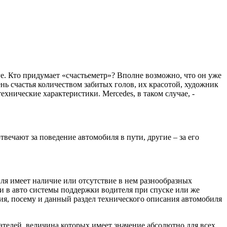
ге. Кто придумает «счастьеметр»? Вполне возможно, что он уже
нь счастья количеством забитых голов, их красотой, художник
нические характеристики. Mercedes, в таком случае, -
вечают за поведение автомобиля в пути, другие – за его
ля имеет наличие или отсутствие в нем разнообразных
и в авто системы поддержки водителя при спуске или же
ия, посему и данный раздел технического описания автомобиля
телей, величина которых имеет значение абсолютно для всех