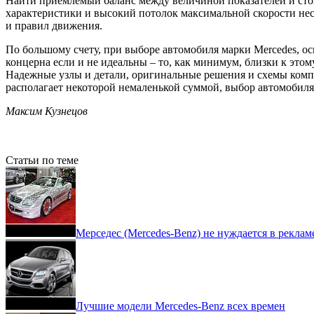
Найти приемлемый баланс между величиной показателей и сто
характеристики и высокий потолок максимальной скорости не
и правил движения.
По большому счету, при выборе автомобиля марки Mercedes, ос
концерна если и не идеальны – то, как минимум, близки к это
Надежные узлы и детали, оригинальные решения и схемы компо
располагает некоторой немаленькой суммой, выбор автомобиля 
Максим Кузнецов
Статьи по теме
Мерседес (Mercedes-Benz) не нуждается в реклам
Лучшие модели Mercedes-Benz всех времен