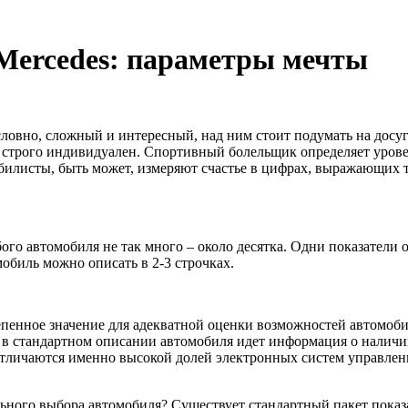
Mercedes: параметры мечты
словно, сложный и интересный, над ним стоит подумать на досу
н строго индивидуален. Спортивный болельщик определяет урове
илисты, быть может, измеряют счастье в цифрах, выражающих тех
го автомобиля не так много – около десятка. Одни показатели от
обиль можно описать в 2-3 строчках.
пенное значение для адекватной оценки возможностей автомоби
 в стандартном описании автомобиля идет информация о наличи
 отличаются именно высокой долей электронных систем управлен
льного выбора автомобиля? Существует стандартный пакет показа