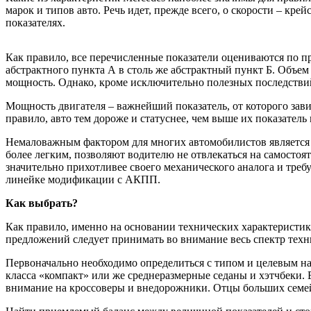
марок и типов авто. Речь идет, прежде всего, о скорости – кр
показателях.
Как правило, все перечисленные показатели оцениваются по п
абстрактного пункта А в столь же абстрактный пункт Б. Объем
мощность. Однако, кроме исключительно полезных последствий 
Мощность двигателя – важнейший показатель, от которого зави
правило, авто тем дороже и статуснее, чем выше их показатель
Немаловажным фактором для многих автомобилистов является 
более легким, позволяют водителю не отвлекаться на самостоя
значительно прихотливее своего механического аналога и треб
линейке модификации с АКПП.
Как выбрать?
Как правило, именно на основании технических характеристи
предложений следует принимать во внимание весь спектр техн
Первоначально необходимо определиться с типом и целевым на
класса «компакт» или же среднеразмерные седаны и хэтчбеки. 
внимание на кроссоверы и внедорожники. Отцы больших семейс