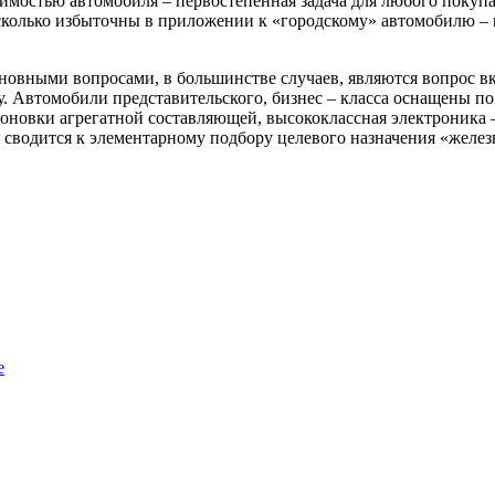
имостью автомобиля – первостепенная задача для любого поку
сколько избыточны в приложении к «городскому» автомобилю – 
новными вопросами, в большинстве случаев, являются вопрос вк
му. Автомобили представительского, бизнес – класса оснащены п
новки агрегатной составляющей, высококлассная электроника – 
сводится к элементарному подбору целевого назначения «железно
е