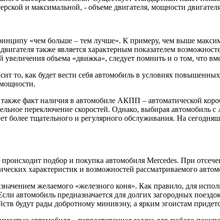
ейсерской и максимальной, - объеме двигателя, мощности двигате
ринципу «чем больше – тем лучше». К примеру, чем выше максим
 двигателя также является характерным показателем возможносте
увеличения объема «движка», следует помнить и о том, что вме
сит то, как будет вести себя автомобиль в условиях повышенных
 мощности.
также факт наличия в автомобиле АКПП – автоматической короб
тельное переключение скоростей. Однако, выбирая автомобиль с
ует более тщательного и регулярного обслуживания. На сегодня
к происходит подбор и покупка автомобиля Mercedes. При отсе
ических характеристик и возможностей рассматриваемого автом
значением желаемого «железного коня». Как правило, для испол
Если автомобиль предназначается для долгих загородных поездок
тв будут рады добротному минивэну, а ярким эгоистам придетс