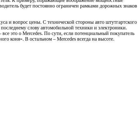
пателя. К примеру, поражающие воображение мощностные
водитель будет постоянно ограничен рамками дорожных знаков
уса и вопрос цены. С технической стороны авто штутгартского
о последнему слову автомобильной техники и электроники.
все это о Mercedes. По сути, если потенциальный покупатель
го коня». В остальном – Mercedes всегда на высоте.