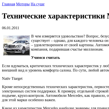
Главная
Моторы
На суше
Технические характеристики 
06.01.2011
В чем измеряется удовольствие? Вопрос, безу
существует – однако, для каждого человека о
– удовлетворением от своей картины. Автомоб
компания, подарившая счастье миллионам.
Учимся считать
Если вдуматься, критических технических характеристик у любо
внешний вид и уровень комфорта салона. По сути, любой автом
Nativ Ttarget
Кроме непосредственных технических характеристик, первосте
электронных систем поддержки. К примеру, отдельной строкой
подъеме, круиз-контроля. Автомобили Mercedes, как правило,
для этой марки особенно важен.
Какие из характеристик Mercedes наиболее значимы для прави