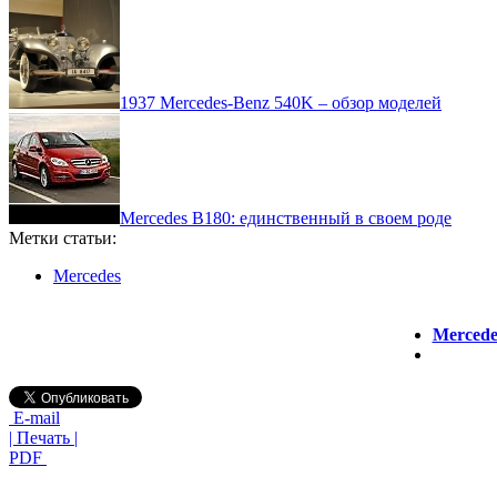
1937 Mercedes-Benz 540K – обзор моделей
Mercedes B180: единственный в своем роде
Метки статьи:
Mercedes
Mercede
E-mail
| Печать |
PDF