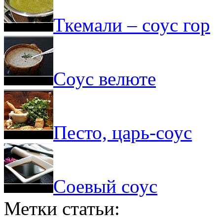
Ткемали – соус гор
Соус велюте
Песто, царь-соус
Соевый соус
Метки статьи: