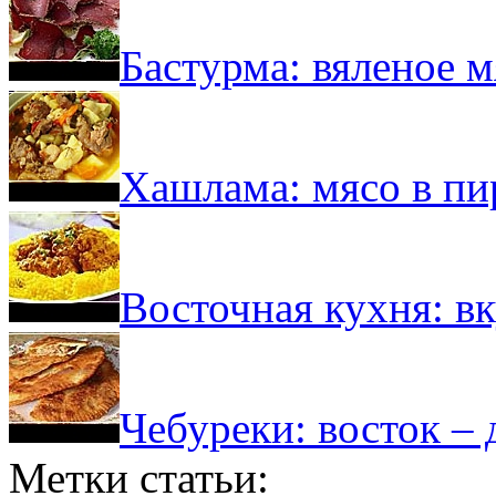
Бастурма: вяленое м
Хашлама: мясо в пи
Восточная кухня: вк
Чебуреки: восток – 
Метки статьи: