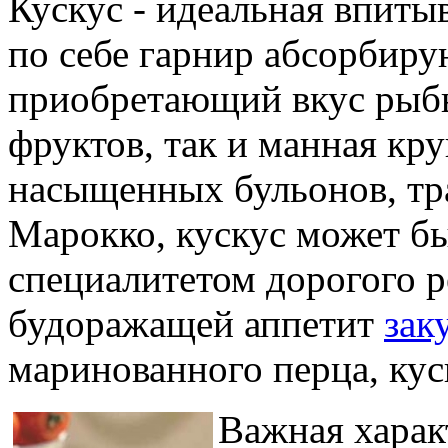
Кускус - идеальная впитыв
по себе гарнир абсорбир
приобретающий вкус рыбы
фруктов, так и манная кр
насыщенных бульонов, тра
Марокко, кускус может б
специалитетом дорогого р
будоражащей аппетит
зак
маринованного перца, куск
Важная характ