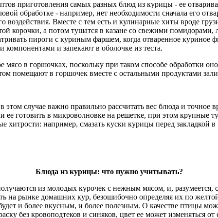
птов приготовления самых разных блюд из курицы - ее отварива
овой обработке - например, нет необходимости сначала его отва
ого воздействия. Вместе с тем есть и кулинарные хиты вроде гру
той корочки, а потом тушатся в казане со свежими помидорами, 
тривать пироги с куриным фаршем, когда отваренное куриное ф
 компонентами и запекают в оболочке из теста.
мясо в горшочках, поскольку при таком способе обработки оно
отом помещают в горшочек вместе с остальными продуктами зал
в этом случае важно правильно рассчитать вес блюда и точное в
ли ее готовить в микроволновке на решетке, при этом крупные 
ые хитрости: например, смазать куски курицы перед закладкой 
Блюда из курицы: что нужно учитывать?
олучаются из молодых курочек с нежным мясом, и, разумеется,
ть на рынке домашних кур, безошибочно определяя их по желто
будет и более вкусным, и более полезным. О качестве птицы мож
раску без кровоподтеков и синяков, цвет ее может изменяться о