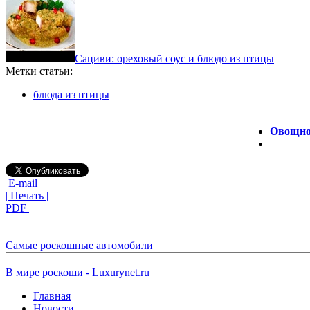
Сациви: ореховый соус и блюдо из птицы
Метки статьи:
блюда из птицы
Овощной
E-mail
| Печать |
PDF
Самые роскошные автомобили
В мире роскоши - Luxurynet.ru
Главная
Новости