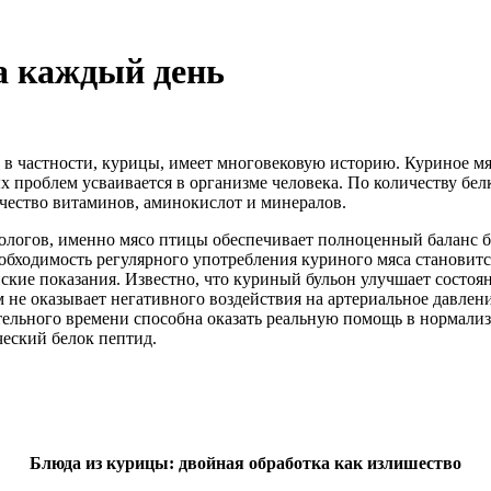
а каждый день
в частности, курицы, имеет многовековую историю. Куриное мяс
х проблем усваивается в организме человека. По количеству бе
ичество витаминов, аминокислот и минералов.
логов, именно мясо птицы обеспечивает полноценный баланс б
необходимость регулярного употребления куриного мяса станови
кие показания. Известно, что куриный бульон улучшает состояни
 не оказывает негативного воздействия на артериальное давле
тельного времени способна оказать реальную помощь в нормализ
ческий белок пептид.
Блюда из курицы: двойная обработка как излишество