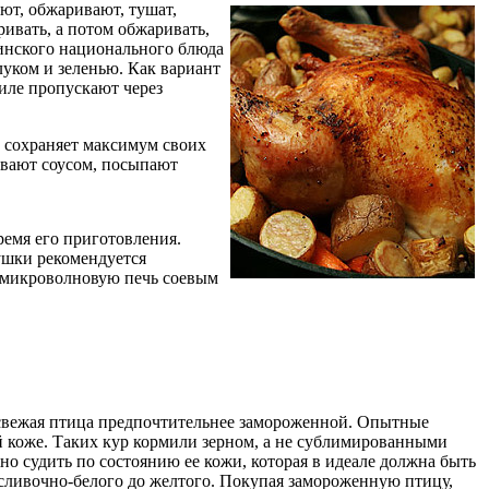
ют, обжаривают, тушат,
ривать, а потом обжаривать,
зинского национального блюда
луком и зеленью. Как вариант
иле пропускают через
 сохраняет максимум своих
ивают соусом, посыпают
ремя его приготовления.
тушки рекомендуется
в микроволновую печь соевым
 свежая птица предпочтительнее замороженной. Опытные
й коже. Таких кур кормили зерном, а не сублимированными
но судить по состоянию ее кожи, которая в идеале должна быть
т сливочно-белого до желтого. Покупая замороженную птицу,