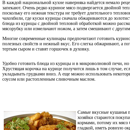
В каждой национальной кухне наверняка найдется немало реце
запекают. Очень редко куриное мясо подвергается двойной тепл
поскольку его нежная текстура не требует длительного теплов
чахохбили, где куски курицы сначала обжариваются до золотис
блюда из курицы с двойной тепловой обработкой можно рассма
мясорубку или измельчают ножом, а затем смешивают с другими
Многие современные кулинары предпочитают готовить куриное 
полезных свойств и нежный вкус. Его слегка обжаривают, а п
тертым сыром и ставят горшочек в духовку.
Удобно готовить блюда из курицы и в микроволновой печи, но 
Хрустящая корочка на курице получится лишь в том случае, ес
укладывать грудками вниз. А еще можно использовать некотор
соусом или растопленным сливочным маслом.
Самые вкусные кушанья п
хозяйки стараются покупа
кормами, потому их мясо 
гладкой, иметь ровную ок