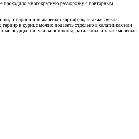
о не проходило многократную разморозку с повторным
щи, отварной или жареный картофель, а также свекла,
на гарнир к курице можно подавать отдельно в салатниках или
анные огурцы, пикули, корнишоны, патиссоны, а также моченые