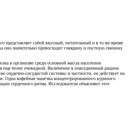
о представляет собой вкусный, питательный и в то же время
лка оно значительно превосходит говядину и постную свинину
елка в организме среди основной массы населения
тся еще более очевидной. Включение в повседневный рацион
е сердечно-сосудистой системы: в частности, он действует на
ние. Одна кофейная чашечка концентрированного куриного
ации сердечного ритма. Исследователи объясняют этот