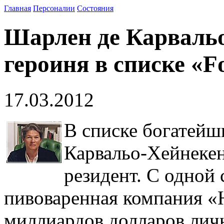
Главная
Персоналии
Состояния
Шарлен де Карвальо
героиня в списке «F
17.03.2012
В списке богатейш
Карвальо-Хейнекен
резидент. С одной
пивоваренная компания «H
миллиардов долларов лич