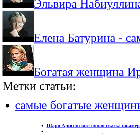
Эльвира Набиуллина
Елена Батурина - са
Богатая женщина И
Метки статьи:
самые богатые женщин
Шари Арисон: восточная сказка по-аме