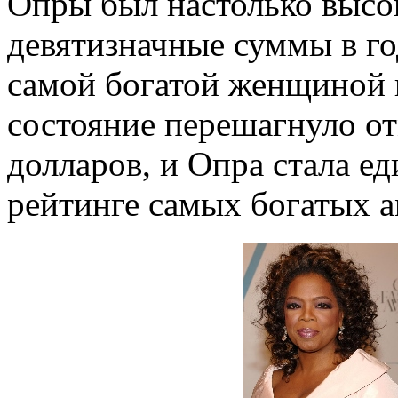
Опры был настолько высок
девятизначные суммы в го
самой богатой женщиной в
состояние перешагнуло о
долларов, и Опра стала е
рейтинге самых богатых а