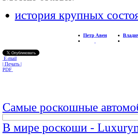
история крупных состо
Петр Авен
Владим
E-mail
| Печать |
PDF
Самые роскошные автомо
В мире роскоши - Luxuryn