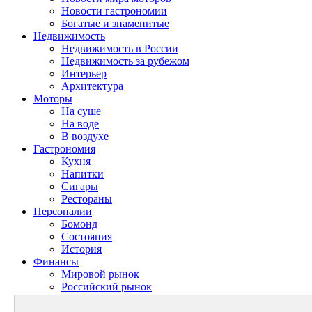
Новости гастрономии
Богатые и знаменитые
Недвижимость
Недвижимость в России
Недвижимость за рубежом
Интерьер
Архитектура
Моторы
На суше
На воде
В воздухе
Гастрономия
Кухня
Напитки
Сигары
Рестораны
Персоналии
Бомонд
Состояния
История
Финансы
Мировой рынок
Российский рынок
Личный бюджет
Теория финансов