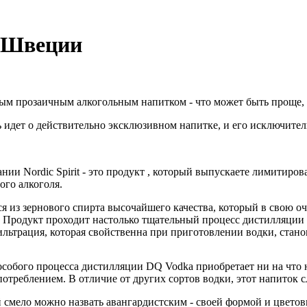
з Швеции
ым прозаичным алкогольным напитком - что может быть проще, 
чь идет о действительно эксклюзивном напитке, и его исключите
нии Nordic Spirit - это продукт , который выпускаете лимитиро
ого алкоголя.
я из зернового спирта высочайшего качества, который в свою о
 Продукт проходит настолько тщательный процесс дистилляции 
льтрация, которая свойственна при приготовлении водки, стан
особого процесса дистилляции DQ Vodka приобретает ни на что 
отреблением. В отличие от других сортов водки, этот напиток 
смело можно назвать авангардистским - своей формой и цветовы