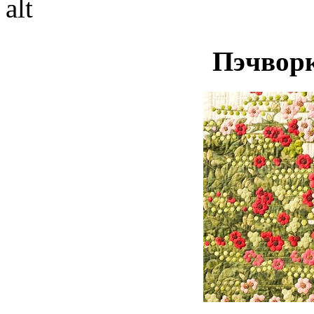
Пэчворк