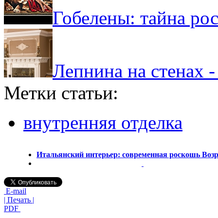
Гобелены: тайна ро
Лепнина на стенах 
Метки статьи:
внутренняя отделка
Итальянский интерьер: современная роскошь Воз
E-mail
| Печать |
PDF