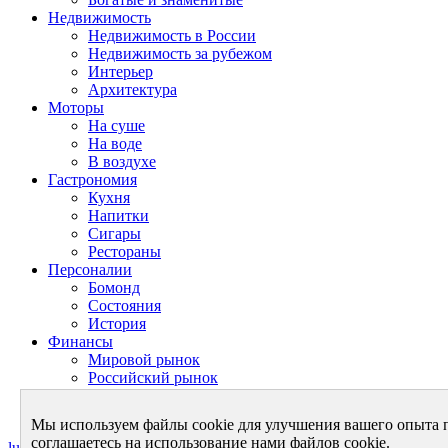
Недвижимость
Недвижимость в России
Недвижимость за рубежом
Интерьер
Архитектура
Моторы
На суше
На воде
В воздухе
Гастрономия
Кухня
Напитки
Сигары
Рестораны
Персоналии
Бомонд
Состояния
История
Финансы
Мировой рынок
Российский рынок
Личный бюджет
Теория финансов
Мы используем файлы cookie для улучшения вашего опыта 
соглашаетесь на использование нами файлов cookie.
luxurynet.ru - в мире роскоши