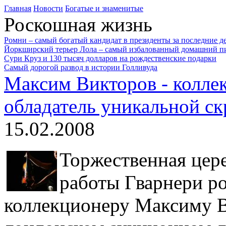
Главная
Новости
Богатые и знаменитые
Роскошная жизнь
Ромни – самый богатый кандидат в президенты за последние де
Йоркширский терьер Лола – самый избалованный домашний п
Сури Круз и 130 тысяч долларов на рождественские подарки
Самый дорогой развод в истории Голливуда
Максим Викторов - колле
обладатель уникальной с
15.02.2008
Торжественная цер
работы Гварнери р
коллекционеру Максиму В