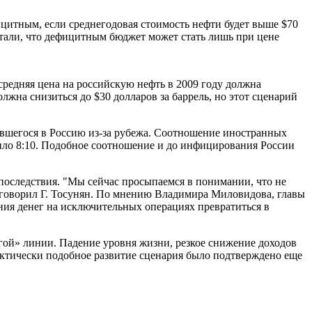
цитным, если среднегодовая стоимость нефти будет выше $70
читали, что дефицитным бюджет может стать лишь при цене
средняя цена на российскую нефть в 2009 году должна
олжна снизиться до $30 долларов за баррель, но этот сценарий
ившегося в Россию из-за рубежа. Соотношение иностранных
ило 8:10. Подобное соотношение и до инфицирования России
 последствия. "Мы сейчас просыпаемся в понимании, что не
 - говорил Г. Тосунян. По мнению Владимира Миловидова, главы
ния денег на исключительных операциях превратиться в
агой» линии. Падение уровня жизни, резкое снижение доходов
 Фактически подобное развитие сценария было подтверждено еще