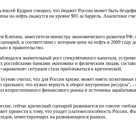
лексей Кудрин говорил, что бюджет России может быть бездефи
 цены на нефть окажутся на уровне $95 за баррель. Аналитики с
я Клепача, заместителя министра экономического развития РФ, 
сценарий, в соответствии с которым цена на нефть в 2009 году д
ьно в правительство.
наблюдался значительный рост спекулятивного капитала, устрем
ых российскими банками экономике и физическим лицам, состав
«заражения» ситуация стала приближаться к критической.
Тосунян считал, что для России кризис может иметь позитивные
во признают, что нужно вернуть в оборот внутренние ресурсы",
из второстепенного финансового рынка и источника зарабатыва
России, сейчас кризисный сценарий развивается по совсем «небл
 может привести к тому, что упадет платежеспособность России.
 фондов, инвестирующих на развивающихся рынках.