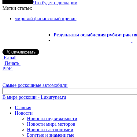
Что будет с долларом
Метки статьи:
мировой финансовый кризис
Результаты ослабления рубля: рак пя
E-mail
| Печать |
PDF
Самые роскошные автомобили
В мире роскоши - Luxurynet.ru
Главная
Новости
Новости недвижимости
Новости мира моторов
Новости гастрономии
Богатые и знаменитые