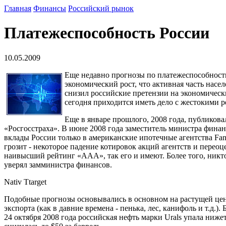
Главная
Финансы
Российский рынок
Платежеспособность России
10.05.2009
Еще недавно прогнозы по платежеспособност
экономический рост, что активная часть нас
снизил российские претензии на экономически
сегодня приходится иметь дело с жестокими р
Еще в январе прошлого, 2008 года, публикова
«Росгосстраха». В июне 2008 года заместитель министра финан
вклады России только в американские ипотечные агентства Fann
грозит - некоторое падение котировок акций агентств и перео
наивысший рейтинг «ААА», так его и имеют. Более того, никто
уверял замминистра финансов.
Nativ Ttarget
Подобные прогнозы основывались в основном на растущей цене 
экспорта (как в давние времена - пенька, лес, канифоль и т.д.).
24 октября 2008 года российская нефть марки Urals упала нижет