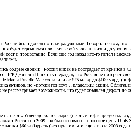
и России были довольно-таки радужными. Говорили о том, что 
еления будет стремиться повысить свой уровень жизни до уров
й рост и процветание. Если еще год назад кто-то питал надежды
еалиями.
лись бодрые сводки: «Россия никак не пострадает от кризиса в
сов РФ Дмитрий Панкин утверждал, что Россия не потеряет свои
ie Mae и Freddie Mac составили от $75 млрд. до $100 млрд. (ци
ценка активов, но «потери понесут… владельцы акций. Облигаци
 не рассматривает возможности, что будет объявлен дефолт по 
на нефть. Углеводородное сырье (нефть и нефтепродукты, газ, у
 Бюджет России на 2009 год был основан на прогнозе цены Urals $95
 отметки $60 за баррель (это при том, что еще в июле 2008 года 