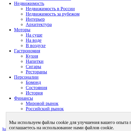
Недвижимость
Недвижимость в России
Недвижимость за рубежом
Интерьер
Архитектура
Моторы
На суше
На воде
В воздухе
Гастрономия
Кухня
Напитки
Сигары
Рестораны
Персоналии
Бомонд
Состояния
История
Финансы
Мировой рынок
Российский рынок
Личный бюджет
Теория финансов
Мы используем файлы cookie для улучшения вашего опыта 
соглашаетесь на использование нами файлов cookie.
luxurynet.ru - в мире роскоши