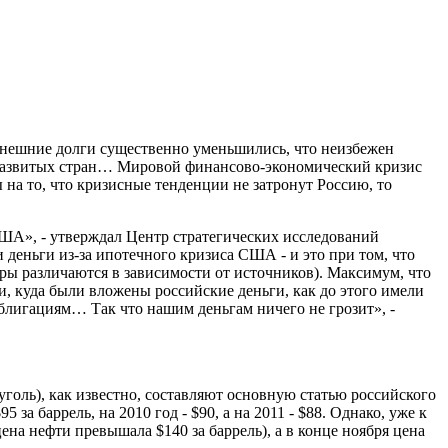
внешние долги существенно уменьшились, что неизбежен
ня развитых стран… Мировой финансово-экономический кризис
 на то, что кризисные тенденции не затронут Россию, то
 США», - утверждал Центр стратегических исследований
 деньги из-за ипотечного кризиса США - и это при том, что
фры различаются в зависимости от источников). Максимум, что
и, куда были вложены российские деньги, как до этого имели
облигациям… Так что нашим деньгам ничего не грозит», -
голь), как известно, составляют основную статью российского
 за баррель, на 2010 год - $90, а на 2011 - $88. Однако, уже к
цена нефти превышала $140 за баррель), а в конце ноября цена