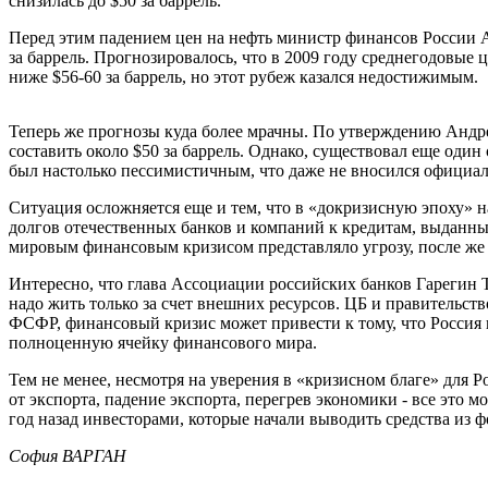
снизилась до $50 за баррель.
Перед этим падением цен на нефть министр финансов России А
за баррель. Прогнозировалось, что в 2009 году среднегодовые
ниже $56-60 за баррель, но этот рубеж казался недостижимым.
Теперь же прогнозы куда более мрачны. По утверждению Андре
составить около $50 за баррель. Однако, существовал еще один 
был настолько пессимистичным, что даже не вносился официал
Ситуация осложняется еще и тем, что в «докризисную эпоху» 
долгов отечественных банков и компаний к кредитам, выданн
мировым финансовым кризисом представляло угрозу, после же 
Интересно, что глава Ассоциации российских банков Гарегин 
надо жить только за счет внешних ресурсов. ЦБ и правительст
ФСФР, финансовый кризис может привести к тому, что Россия 
полноценную ячейку финансового мира.
Тем не менее, несмотря на уверения в «кризисном благе» для 
от экспорта, падение экспорта, перегрев экономики - все это
год назад инвесторами, которые начали выводить средства из
София ВАРГАН