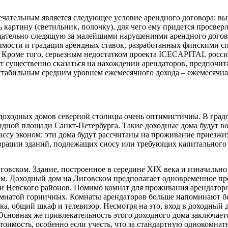
мечательным является следующее условие арендного договора: 
картину (светильник, полочку), для чего ему придется просверли
щательно следящую за малейшими нарушениями арендного догово
мости и градация арендных ставок, разработанных финскими спе
). Кроме того, серьезным недостатком проекта ICECAPITAL росс
ет существенно сказаться на нахождении арендаторов, предпочи
 стабильным средним уровнем ежемесячного дохода – ежемесячна
доходных домов северной столицы очень оптимистичны. В градо
рендной площади Санкт-Петербурга. Такие доходные дома будут 
ассу эконом: эти дома будут рассчитаны на проживание приезжи
аврации зданий, подлежащих сносу или требующих капитального
овском. Здание, построенное в середине XIX века и изначально
оном. Доходный дом на Лиговском предполагает одновременное пр
и Невского районов. Помимо комнат для проживания арендатор
омнатой горничных. Комнаты арендаторов больше напоминают б
ка, общий шкаф и телевизор. Несмотря на это, вход в доходный
 Основная же привлекательность этого доходного дома заключа
стоимость, особенно если учесть, что за стандартную однокомна