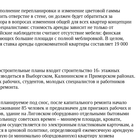
выполнение перепланировки и изменение цветовой гаммы
ть отверстие в стене, он должен будет обратиться за
ра в вопросах изменения общей для всех квартир концепции
циалистами: стоимость аренды зависит не только от
ийские наблюдатели считают отсутствие мебели: финская
тающих большие площади с полной меблировкой. В целом,
я ставка аренды однокомнатной квартиры составляет 19 000
строительные планы входит строительство 16- этажных
возводиться в Выборгском, Калининском и Приморском районах.
х рабочих, студентов, молодых специалистов и работников
 ремонта.
 планируемое под снос, после капитального ремонта начало
оживание 85 человек и предназначен для приезжих рабочих и
ов, здание на Лиговском оборудовано отдельными бытовыми
ольницу советских времен – минимум площади, кровати,
 дом осуществляется по электронным пластиковым карточкам, а
ется в ценовой политике, определяющей ежемесячную арендную
тную (и минимально оборудованную) квартиру хозяева