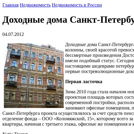
Главная
Недвижимость
Недвижимость в России
Доходные дома Санкт-Петербу
04.07.2012
Доходные дома Санкт-Петербурга 
колонны, своей красотой превос
бессмертные произведения Досто
имели подобный статус. Сегодня
настоящими шедеврами петербург
первые постреволюционные дохо
Первая ласточка
Зима 2010 года стала началом н
проектная площадь которых соста
современной постройки, располо
занимают офисные помещения, пр
Санкт-Петербурга проекта осуществлялось за счет средств п
отделение фонда – ООО «Коломяжский, 15», которому всего за
квартиры, начиная с третьего этажа, офисные же помещения и 