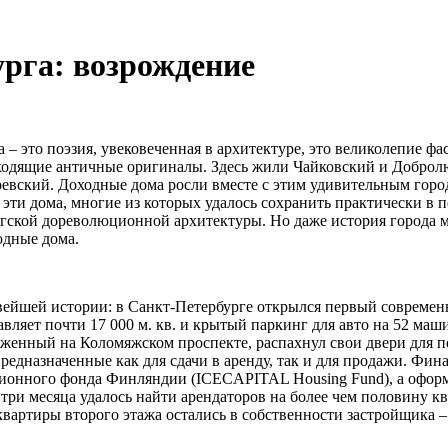
рга: возрождение
– это поэзия, увековеченная в архитектуре, это великолепие ф
ходящие античные оригиналы. Здесь жили Чайковский и Добролю
евский. Доходные дома росли вместе с этим удивительным горо
 эти дома, многие из которых удалось сохранить практически в 
ской дореволюционной архитектуры. Но даже история города м
дные дома.
овейшей истории: в Санкт-Петербурге открылся первый современ
вляет почти 17 000 м. кв. и крытый паркинг для авто на 52 ма
женный на Коломяжском проспекте, распахнул свои двери для п
едназначенные как для сдачи в аренду, так и для продажи. Фин
енсионного фонда Финляндии (ICECAPITAL Housing Fund), а офо
 три месяца удалось найти арендаторов на более чем половину 
квартиры второго этажа остались в собственности застройщика 