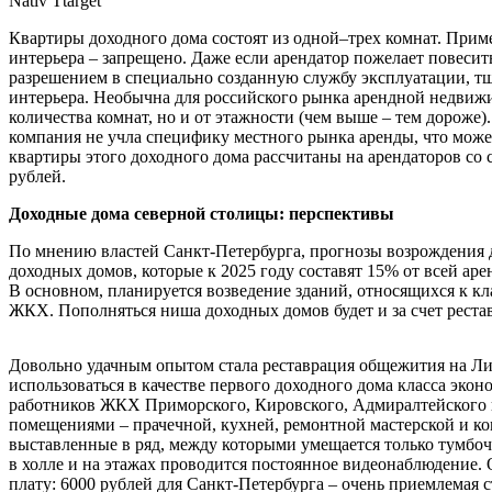
Nativ Ttarget
Квартиры доходного дома состоят из одной–трех комнат. При
интерьера – запрещено. Даже если арендатор пожелает повесить 
разрешением в специально созданную службу эксплуатации, т
интерьера. Необычна для российского рынка арендной недвижи
количества комнат, но и от этажности (чем выше – тем дороже
компания не учла специфику местного рынка аренды, что мож
квартиры этого доходного дома рассчитаны на арендаторов со
рублей.
Доходные дома северной столицы: перспективы
По мнению властей Санкт-Петербурга, прогнозы возрождения 
доходных домов, которые к 2025 году составят 15% от всей а
В основном, планируется возведение зданий, относящихся к кл
ЖКХ. Пополняться ниша доходных домов будет и за счет рест
Довольно удачным опытом стала реставрация общежития на Лиг
использоваться в качестве первого доходного дома класса эк
работников ЖКХ Приморского, Кировского, Адмиралтейского 
помещениями – прачечной, кухней, ремонтной мастерской и к
выставленные в ряд, между которыми умещается только тумбоч
в холле и на этажах проводится постоянное видеонаблюдение.
плату: 6000 рублей для Санкт-Петербурга – очень приемлемая 