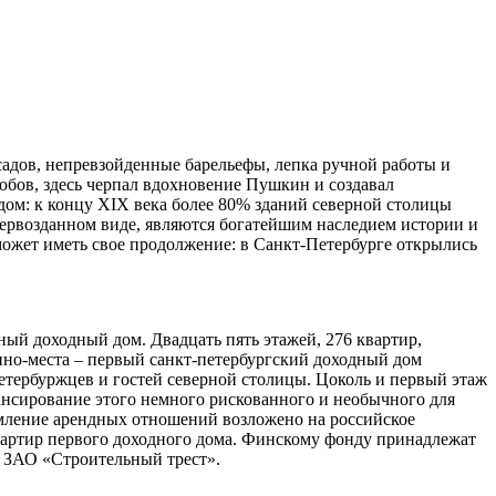
асадов, непревзойденные барельефы, лепка ручной работы и
бов, здесь черпал вдохновение Пушкин и создавал
дом: к концу XIX века более 80% зданий северной столицы
первозданном виде, являются богатейшим наследием истории и
ожет иметь свое продолжение: в Санкт-Петербурге открылись
ный доходный дом. Двадцать пять этажей, 276 квартир,
шино-места – первый санкт-петербургский доходный дом
етербуржцев и гостей северной столицы. Цоколь и первый этаж
ансирование этого немного рискованного и необычного для
рмление арендных отношений возложено на российское
квартир первого доходного дома. Финскому фонду принадлежат
– ЗАО «Строительный трест».