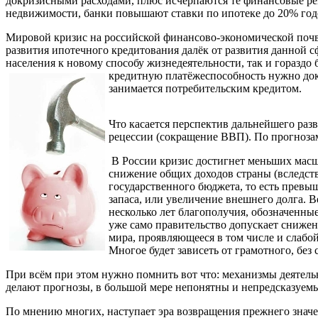
докризисными расходами, плюс исчерпаются те финансовые рез
недвижимости, банки повышают ставки по ипотеке до 20% год
Мировой кризис на российской финансово-экономической почве 
развития ипотечного кредитования далёк от развития данной 
населения к новому способу жизнедеятельности, так и гораздо
кредитную платёжеспособность нужно доказ
занимается потребительским кредитом.
Что касается перспектив дальнейшего ра
рецессии (сокращение ВВП). По прогнозам
В России кризис достигнет меньших масшт
снижение общих доходов страны (вследств
государственного бюджета, то есть превы
запаса, или увеличение внешнего долга. В
несколько лет благополучия, обозначенные
уже само правительство допускает снижен
мира, проявляющееся в том числе и слабо
Многое будет зависеть от грамотного, бе
При всём при этом нужно помнить вот что: механизмы деятел
делают прогнозы, в большой мере непонятны и непредсказуемы,
По мнению многих, наступает эра возвращения прежнего значен