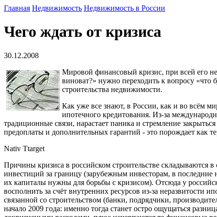
Главная
Недвижимость
Недвижимость в России
Чего ждать от кризиса
30.12.2008
Мировой финансовый кризис, при всей его не
виноват?» нужно переходить к вопросу «что б
строительства недвижимости.
Как уже все знают, в России, как и во всём 
ипотечного кредитования. Из-за международ
традиционные связи, нарастает паника и стремление закрыться
п
редоплаты и дополнительных гарантий - это порождает как те
Nativ Ttarget
Причины кризиса в российском строительстве складываются в
инвестиций за границу (зарубежным инвесторам, в последние 
их капиталы нужны для борьбы с кризисом). Отсюда у российс
восполнить за счёт внутренних ресурсов из-за неразвитости и
связанной со строительством (банки, подрядчики, производите
начало 2009 года: именно тогда станет остро ощущаться разн