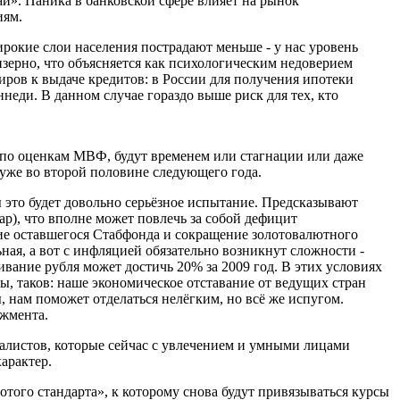
й». Паника в банковской сфере влияет на рынок
иям.
рокие слои населения пострадают меньше - у нас уровень
зерно, что объясняется как психологическим недоверием
иров к выдаче кредитов: в России для получения и
потеки
неди. В данном случае гораздо выше риск для тех, кто
 по оценкам МВФ, будут временем или стагнации или даже
уже во второй половине следующего года.
 это будет довольно серьёзное испытание. Предсказывают
р), что вполне может повлечь за собой дефицит
ние оставшегося Стабфонда и сокращение золотовалютного
ная, а вот с инфляцией обязательно возникнут сложности -
ивание рубля может достичь 20% за 2009 год. В этих условиях
, таков: наше экономическое отставание от ведущих стран
 нам поможет отделаться нелёгким, но всё же испугом.
джмента.
алистов, которые сейчас с увлечением и умными лицами
арактер.
того стандарта», к которому снова будут привязываться курсы