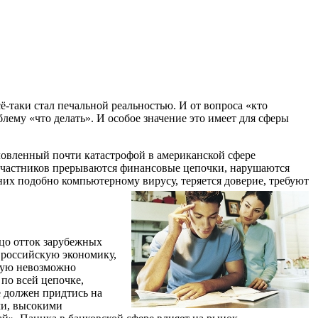
-таки стал печальной реальностью. И от вопроса «кто
лему «что делать». И особое значение это имеет для сферы
словленный почти катастрофой в американской сфере
 участников прерываются финансовые цепочки, нарушаются
 них подобно компьютерному вирусу, теряется доверие, требуют
цо отток зарубежных
 российскую экономику,
орую невозможно
по всей цепочке,
е должен придтись на
ми, высокими