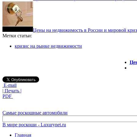
Цены на недвижимость в России и мировой кри
Метки статьи:
кризис на рынке недвижимости
Цен
E-mail
| Печать |
PDF
Самые роскошные автомобили
В мире роскоши - Luxurynet.ru
Главная