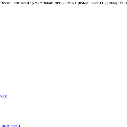
еобеспеченными бумажными деньгами, прежде всего с долларом,
ичах
с доходами