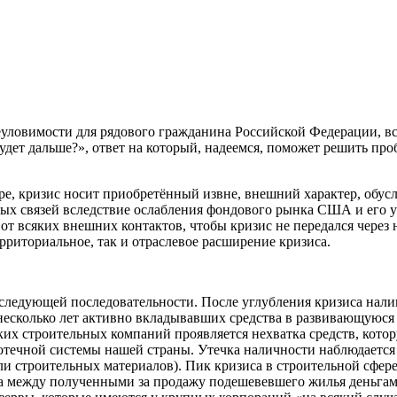
уловимости для рядового гражданина Российской Федерации, всё
удет дальше?», ответ на который, надеемся, поможет решить проб
мире, кризис носит приобретённый извне, внешний характер, обу
ных связей вследствие ослабления фондового рынка США и его
 от всяких внешних контактов, чтобы кризис не передался через
рриториальное, так и отраслевое расширение кризиса.
 следующей последовательности. После углубления кризиса нали
несколько лет активно вкладывавших средства в развивающуюся
ких строительных компаний проявляется нехватка средств, кот
потечной системы нашей страны. Утечка наличности наблюдается 
ли строительных материалов). Пик кризиса в строительной сфер
ица между полученными за продажу подешевевшего жилья деньга