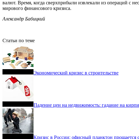
валют. Время, когда сверхприбыли извлекали из операций с н
мирового финансового кризиса.
Александр Бабицкий
Статьи по теме
Экономический кризис в строительстве
Падение цен на недвижимость: гадание на кирп
Кризис в России: офисный планктон прощается 