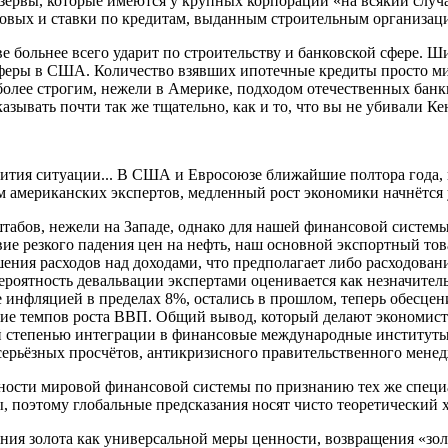
ервы, которые имеются у крупных корпораций «на всякий случа
овых и ставки по кредитам, выданным строительным организац
больнее всего ударит по строительству и банковской сфере. Ши
сферы в США. Количество взявших ипотечные кредиты просто ми
 более строгим, нежели в Америке, подходом отечественных банк
ывать почти так же тщательно, как и то, что вы не убивали Кен
звития ситуации... В США и Евросоюзе ближайшие полтора года,
 американских экспертов, медленный рост экономики начнётся 
абов, нежели на Западе, однако для нашей финансовой системы
ие резкого падения цен на нефть, наш основной экспортный това
шения расходов над доходами, что предполагает либо расходова
ероятность девальвации экспертами оценивается как незначитель
 инфляцией в пределах 8%, остались в прошлом, теперь обесцен
ие темпов роста ВВП. Общий вывод, который делают экономисты
й степенью интеграции в финансовые международные институты,
з серьёзных просчётов, антикризисного правительственного мене
ьности мировой финансовой системы по признанию тех же специ
 поэтому глобальные предсказания носят чисто теоретический х
ия золота как универсальной меры ценности, возвращения «золо