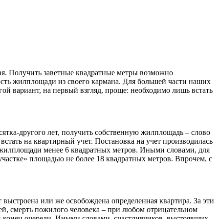
ая. Получить заветные квадратные метры возможно
ость жилплощади из своего кармана. Для большей части наших
гой вариант, на первый взгляд, проще: необходимо лишь встать
есятка-другого лет, получить собственную жилплощадь – слово
встать на квартирный учет. Постановка на учет производилась
 жилплощади менее 6 квадратных метров. Иными словами, для
участке» площадью не более 18 квадратных метров. Впрочем, с
ет выстроена или же освобождена определенная квартира. За эти
етей, смерть пожилого человека – при любом отрицательном
в конец очереди. Иными словами, счастливчиков, выстоявших