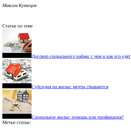
Максим Кузнецов
Статьи по теме
Договор социального найма: с чем и как его едят
Субсидия на жилье: мечты сбываются
Социальное жилье: помощь или профанация?
Метки статьи: