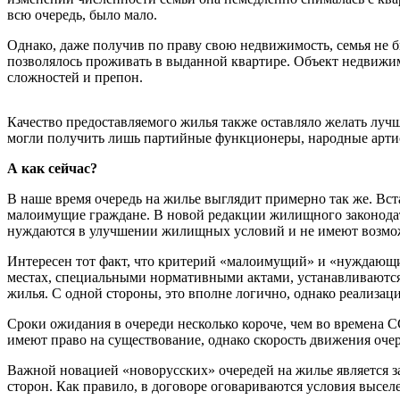
всю очередь, было мало.
Однако, даже получив по праву свою недвижимость, семья не б
позволялось проживать в выданной квартире. Объект недвижимо
сложностей и препон.
Качество предоставляемого жилья также оставляло желать лучш
могли получить лишь партийные функционеры, народные артис
А как сейчас?
В наше время очередь на жилье выглядит примерно так же. Вс
малоимущие граждане. В новой редакции жилищного законодате
нуждаются в улучшении жилищных условий и не имеют возмож
Интересен тот факт, что критерий «малоимущий» и «нуждающи
местах, специальными нормативными актами, устанавливаются
жилья. С одной стороны, это вполне логично, однако реализаци
Сроки ожидания в очереди несколько короче, чем во времена С
имеют право на существование, однако скорость движения очере
Важной новацией «новорусских» очередей на жилье является 
сторон. Как правило, в договоре оговариваются условия высел