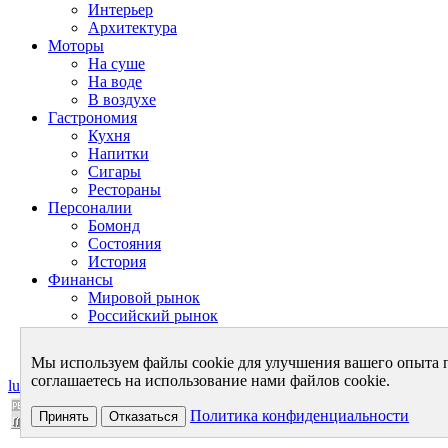
Интерьер
Архитектура
Моторы
На суше
На воде
В воздухе
Гастрономия
Кухня
Напитки
Сигары
Рестораны
Персоналии
Бомонд
Состояния
История
Финансы
Мировой рынок
Российский рынок
Личный бюджет
Теория финансов
Мы используем файлы cookie для улучшения вашего опыта 
соглашаетесь на использование нами файлов cookie.
luxurynet.ru - в мире роскоши
Политика конфиденциальности
Принять
Отказаться