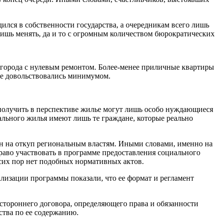
ился в собственности государства, а очередникам всего лишь
лишь менять, да и то с огромным количеством бюрократических
е города с нулевым ремонтом. Более-менее приличные квартиры
не довольствовались минимумом.
 получить в перспективе жилье могут лишь особо нуждающиеся
льного жилья имеют лишь те граждане, которые реально
н на откуп региональным властям. Иными словами, именно на
аво участвовать в программе предоставления социального
о сих пор нет подобных нормативных актов.
ализации программы показали, что ее формат и регламент
стороннего договора, определяющего права и обязанности
ства по ее содержанию.