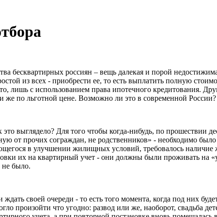
отбора
тва бесквартирных россиян – вещь далекая и порой недостижим
остой из всех - приобрести ее, то есть выплатить полную стоим
что, лишь с использованием права ипотечного кредитования. Дру
или же по льготной цене. Возможно ли это в современной России?
 это выглядело? Для того чтобы когда-нибудь, по прошествии д
ую от прочих сограждан, не родственников» - необходимо было 
ающегося в улучшении жилищных условий, требовалось наличие
ановки их на квартирный учет - они должны были проживать на «
 не было.
 ждать своей очереди - то есть того момента, когда под них буд
огло произойти что угодно: развод или же, наоборот, свадьба д
ртирного учета, а при повторной постановке вновь помещалась 