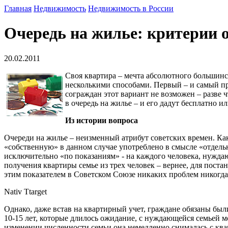
Главная
Недвижимость
Недвижимость в России
Очередь на жилье: критерии 
20.02.2011
Своя квартира – мечта абсолютного большинс
несколькими способами. Первый – и самый пр
сограждан этот вариант не возможен – разве 
в очередь на жилье – и его дадут бесплатно 
Из истории вопроса
Очереди на жилье – неизменный атрибут советских времен. Как
«собственную» в данном случае употреблено в смысле «отдельн
исключительно «по показаниям» - на каждого человека, нужд
получения квартиры семье из трех человек – вернее, для пост
этим показателем в Советском Союзе никаких проблем никогда
Nativ Ttarget
Однако, даже встав на квартирный учет, граждане обязаны были
10-15 лет, которые длилось ожидание, с нуждающейся семьей м
изменении численности семьи она немедленно снималась с ква