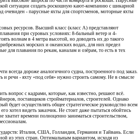
ворить высокие запросы по части комфорта и роскоши. Парусные
такой ситуации создать роскошную кают-компанию с шикарной
д очевиден - парусные яхты для спортсменов, моторные яхты
совых ресурсов. Высший класс (класс А) представляют
лавания при суровых условиях: 8-бальный ветер и 4-
ять волнам в 4 метра высотой, но доводить их до такого
 прибрежных морских и океанских водах, для них предел
е для плавания по рекам, каналам и озёрам, то есть в тех
чти всегда дороже аналогичного судна, построенного под заказ.
и речи - яхту «под себя» нужно строить самому. Не в смысле
ь вопрос с кадрами, которые, как известно, решают всё.
неров, поставщиков стройматериалов, строителей. Однако
орый будет осуществлять общее стратегическое руководство всем
 его хотел видеть заказчик. Не стоит даже пытаться обойтись
с не хватит времени полноценно заниматься строительством,
фессионалам.
сударств: Италия, США, Голландия, Германия и Тайвань. Если
дной из этих стран. Оптимальным вариантом, исходя из