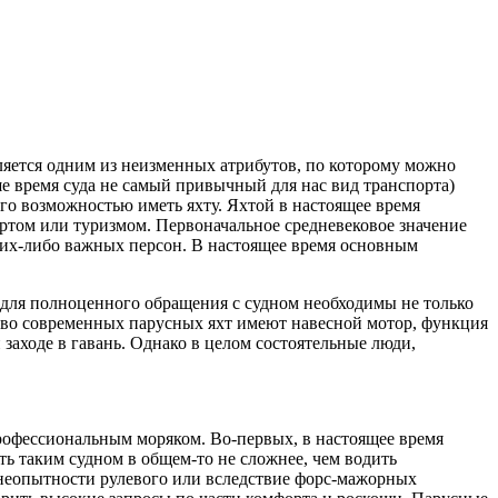
яется одним из неизменных атрибутов, по которому можно
ше время суда не самый привычный для нас вид транспорта)
 его возможностью иметь яхту. Яхтой в настоящее время
ортом или туризмом. Первоначальное средневековое значение
аких-либо важных персон. В настоящее время основным
 для полноценного обращения с судном необходимы не только
ство современных парусных яхт имеют навесной мотор, функция
заходе в гавань. Однако в целом состоятельные люди,
профессиональным моряком. Во-первых, в настоящее время
ь таким судном в общем-то не сложнее, чем водить
 неопытности рулевого или вследствие форс-мажорных