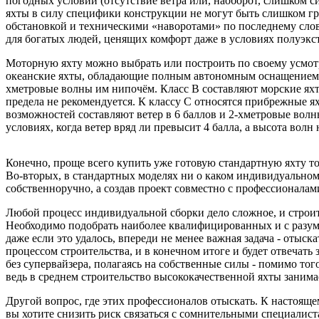
погодных условий (отсутствие ветра или, наоборот, слишком с
яхты в силу специфики конструкции не могут быть слишком г
обстановкой и техническими «наворотами» по последнему слов
для богатых людей, ценящих комфорт даже в условиях полуэкс
Моторную яхту можно выбрать или построить по своему усмотре
океанские яхты, обладающие полным автономным оснащением, ч
хметровые волны им нипочём. Класс B составляют морские яхты
предела не рекомендуется. К классу С относятся прибрежные ях
возможностей составляют ветер в 6 баллов и 2-хметровые волны.
условиях, когда ветер вряд ли превысит 4 балла, а высота вол
Конечно, проще всего купить уже готовую стандартную яхту тог
Во-вторых, в стандартных моделях ни о каком индивидуальном
собственноручно, а создав проект совместно с профессионалам
Любой процесс индивидуальной сборки дело сложное, и строите
Необходимо подобрать наиболее квалифицированных и с разу
даже если это удалось, впереди не менее важная задача - отыс
процессом строительства, и в конечном итоге и будет отвечать 
без супервайзера, полагаясь на собственные силы - помимо тог
ведь в среднем строительство высококачественной яхты занима
Другой вопрос, где этих профессионалов отыскать. К настояще
вы хотите снизить риск связаться с сомнительными специалист