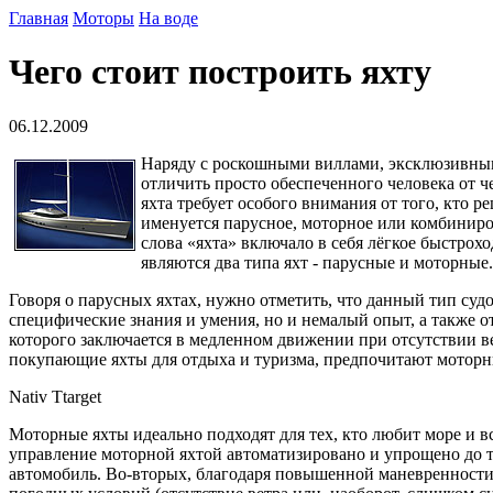
Главная
Моторы
На воде
Чего стоит построить яхту
06.12.2009
Наряду с роскошными виллами, эксклюзивным
отличить просто обеспеченного человека от ч
яхта требует особого внимания от того, кто р
именуется парусное, моторное или комбиниро
слова «яхта» включало в себя лёгкое быстро
являются два типа яхт - парусные и моторные.
Говоря о парусных яхтах, нужно отметить, что данный тип су
специфические знания и умения, но и немалый опыт, а также 
которого заключается в медленном движении при отсутствии ве
покупающие яхты для отдыха и туризма, предпочитают моторн
Nativ Ttarget
Моторные яхты идеально подходят для тех, кто любит море и в
управление моторной яхтой автоматизировано и упрощено до та
автомобиль. Во-вторых, благодаря повышенной маневренности 