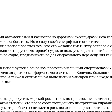
и автомобилями и баснословно дорогими аксессуарами яхта явл
еловека богатого. Но в силу своей специфики (согласитесь, в на
ешил воспользоваться тем, что его желание иметь яхту совпало с
ванное (парусно-моторное) судно, используемое для занятий сп
ходное судно, предназначенное для оперативного перемещения к
дов используется в основном профессиональными спортсменами -
отменная физическая форма самого яхтсмена. Конечно, большин
тра, а также в оптимальном выполнении манёвров при выходе и 
ые яхты.
сегда рад вкусить морской романтики, но при этом не является 
кой степени, что после соответствующего инструктажа управлят
у моторной яхты снижается риск попасть в неприятности из-за