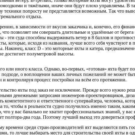
ильный ветер). В-третьих, только моторные яхты могут удовлет
ромоздкими и тяжёлыми, иначе они будут плохо управляемы. В 
у техники попросту не представляется возможным. Так что выво
тремального отдыха.
нию, в зависимости от вкусов заказчика и, конечно, его финан
то позволяет им совершать длительные и удалённые от берега п
 - эти суда способны выдерживать ветер в 8 баллов и противосто
ты, которые, исходя из названия, лучше всего себя чувствуют в
 Наконец, класс D - это моторные яхты и катера, предназначенны
н не достигнет полуметровой высоты.
о или иного класса. Однако, во-первых, «готовая» яхта будет по
 подходе, о воплощении ваших личных пожеланий не может быть 
и и контролируя процесс постройки на всём его протяжении.
льство яхты под заказ не исключение. Прежде всего нужно решит
мными денежными запросами инженеров-проектировщиков, дизай
кать компетентного и ответственного супервайзера, человека, кот
за то, чтобы в реальности судно получилось именно таким, каким
о, что у вас банально не хватит профессиональных знаний, у ва
ет полтора-два года. Поэтому лучший выход это довериться про
му времени среди стран-производителей яхт выделяются пять го
ами, то лучше выбирать место для строительства своей яхты в о