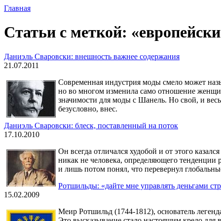
Главная
Статьи с меткой: «европейск
Даниэль Сваровски: внешность важнее содержания
21.07.2011
Современная индустрия моды смело может назы
но во многом изменила само отношение женщин
значимости для моды с Шанель. Но свой, и вес
безусловно, внес.
Даниэль Сваровски: блеск, поставленный на поток
17.10.2010
Он всегда отличался худобой и от этого казал
никак не человека, определяющего тенденции р
и лишь потом понял, что перевернул глобальны
Ротшильды: «дайте мне управлять деньгами с
15.02.2009
Меир Ротшильд (1744-1812), основатель легенда
Это высказывание стало настоящим кредо для в