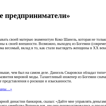
ие предприниматели»
вать своей матерью знаменитую Коко Шанель, которая не тольк
ы к своей внешности. Возможно, выходец из Богемии (современ
ьма весомый, вклад в то, как стали выглядеть женщины в XX век
ся выше, чем был на самом деле. Даниэль Сваровски обладал тип
азвития мировой моды. Талантливый инженер из Богемии сначал
е представления о роскоши и изысканности.
траны…»
рной династии банкиров, сказал: «Дайте мне управлять деньгами 
сего семейства Ротшильдов, им они руководствовались и продол