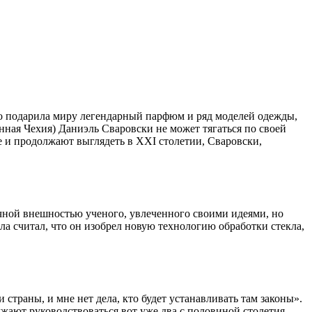
о подарила миру легендарный парфюм и ряд моделей одежды,
ная Чехия) Даниэль Сваровски не может тягаться по своей
е и продолжают выглядеть в XXI столетии, Сваровски,
ичной внешностью ученого, увлеченного своими идеями, но
а считал, что он изобрел новую технологию обработки стекла,
страны, и мне нет дела, кто будет устанавливать там законы».
жают руководствоваться вот уже два с половиной столетия.