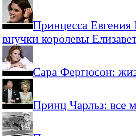
Принцесса Евгения
внучки королевы Елизаве
Сара Фергюсон: жиз
Принц Чарльз: все м