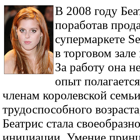
В 2008 году Беа
поработав прод
супермаркете Se
в торговом зале
За работу она н
опыт полагаетс
членам королевской семь
трудоспособного возраста
Беатрис стала своеобразн
инициации. Умение принц