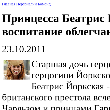
Главная
Персоналии
Бомонд
Принцесса Беатрис 
воспитание облегча
23.10.2011
Старшая дочь герц
герцогини Йоркск
Беатрис Йоркская -
британского престола всле
Чарльзом и принцами Гар