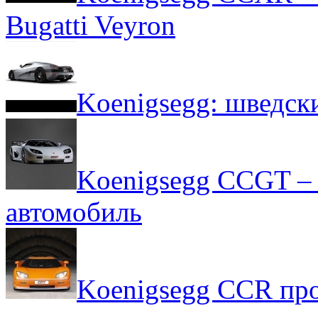
Bugatti Veyron
Koenigsegg: шведски
Koenigsegg CCGT –
автомобиль
Koenigsegg CCR пр