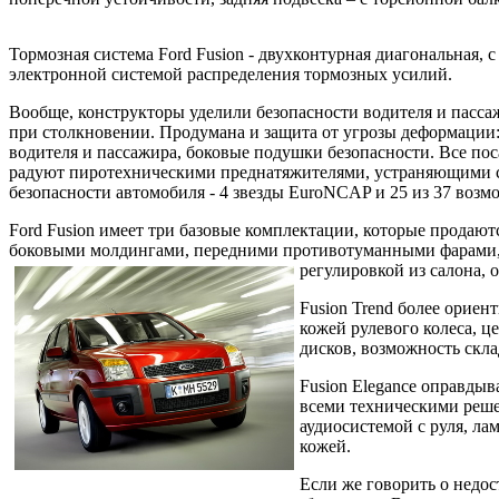
Тормозная система Ford Fusion - двухконтурная диагональная,
электронной системой распределения тормозных усилий.
Вообще, конструкторы уделили безопасности водителя и пасс
при столкновении. Продумана и защита от угрозы деформации:
водителя и пассажира, боковые подушки безопасности. Все п
радуют пиротехническими преднатяжителями, устраняющими сл
безопасности автомобиля - 4 звезды EuroNCAP и 25 из 37 возм
Ford Fusion имеет три базовые комплектации, которые продаютс
боковыми молдингами, передними противотуманными фарами, и
регулировкой из салона,
Fusion Trend более ориен
кожей рулевого колеса, 
дисков, возможность скл
Fusion Elegance оправдыв
всеми техническими реше
аудиосистемой с руля, ла
кожей.
Если же говорить о недос