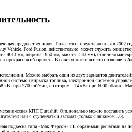
зительность
имеющая предшественников. Более того, представленная в 2002 
vity Vehicle. Ford Fusion, действительно, может служить олицет
на 4013 мм, ширина 1950 мм, высота 1543 мм), отличная маневр
 и прекрасная обзорность. В совокупности все это позволяет об
исполнении. Можно выбрать один из двух вариантов двигателей: 
онной системой впрыска топлива, электронной системой управле
58 кВт при 5700 об/мин, во втором – 74 кВт при 6000 об/мин. 
ая механическая КПП Durashift. Опционально можно поставить у
игателем) или 4-ступенчатый автомат (только с движком 1,6).
дняя подвеска типа «Мак-Ферсон» с L-образными рычагами на п
лкой и спиральными пружинами.