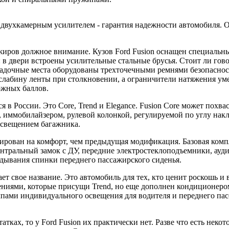
 с двухкамерным усилителем - гарантия надежности автомобиля. 
ажиров должное внимание. Кузов Ford Fusion оснащен специаль
 в двери встроены усилительные стальные брусья. Стоит ли гов
осадочные места оборудованы трехточечными ремнями безопасн
абину ленты при столкновении, а ограничители натяжения уме
ожных баллов.
я в России. Это Core, Trend и Elegance. Fusion Core может похв
ммобилайзером, рулевой колонкой, регулируемой по углу накло
 освещением багажника
.
тирован на комфорт, чем предыдущая модификация. Базовая комп
центральный замок с ДУ, передние электростеклоподъемники, ау
адывания спинки переднего пассажирского сиденья.
ает свое название. Это автомобиль для тех, кто ценит роскошь и
ниями, которые присущи Trend, но еще дополнен кондиционер
мпами индивидуального освещения для водителя и переднего пас
татках, то у Ford Fusion их практически нет. Разве что есть не