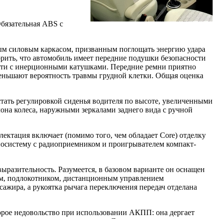
Обязательная ABS с
ным силовым каркасом, призванным поглощать энергию удара
орить, что автомобиль имеет передние подушки безопасности
ости с инерционными катушками. Передние ремни приятно
ньшают вероятность травмы грудной клетки. Общая оценка
астать регулировкой сиденья водителя по высоте, увеличенными
на колеса, наружными зеркалами заднего вида с ручной
лектация включает (помимо того, чем обладает Core) отделку
диосистему с радиоприемником и проигрывателем компакт-
 выразительность. Разумеется, в базовом варианте он оснащен
ом, подлокотником, дистанционным управлением
сажира, а рукоятка рычага переключения передач отделана
которое недовольство при использовании АКПП: она дергает