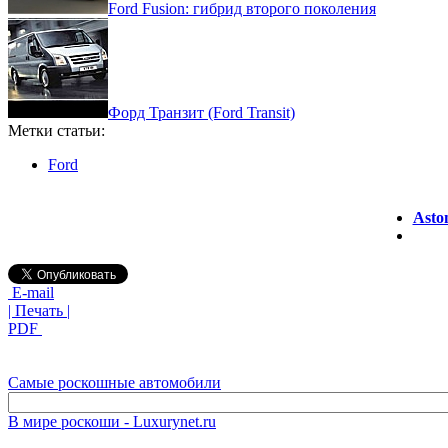
Ford Fusion: гибрид второго поколения
Форд Транзит (Ford Transit)
Метки статьи:
Ford
Asto
E-mail
| Печать |
PDF
Самые роскошные автомобили
В мире роскоши - Luxurynet.ru