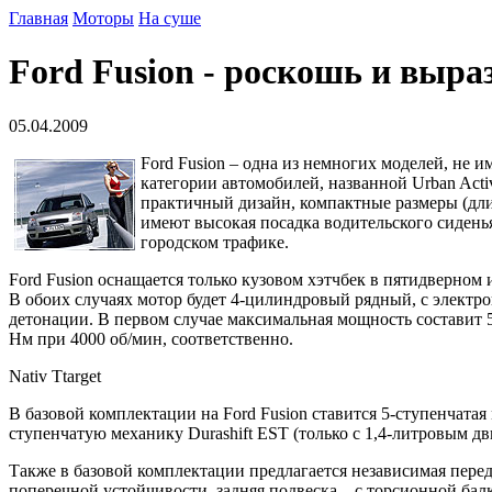
Главная
Моторы
На суше
Ford Fusion - роскошь и выра
05.04.2009
Ford Fusion – одна из немногих моделей, не 
категории автомобилей, названной Urban Acti
практичный дизайн, компактные размеры (дли
имеют высокая посадка водительского сиденья
городском трафике.
Ford Fusion оснащается только кузовом хэтчбек в пятидверном 
В обоих случаях мотор будет 4-цилиндровый рядный, с электр
детонации. В первом случае максимальная мощность составит 
Нм при 4000 об/мин, соответственно.
Nativ Ttarget
В базовой комплектации на Ford Fusion ставится 5-ступенчат
ступенчатую механику Durashift EST (только с 1,4-литровым дв
Также в базовой комплектации предлагается независимая пере
поперечной устойчивости, задняя подвеска – с торсионной ба