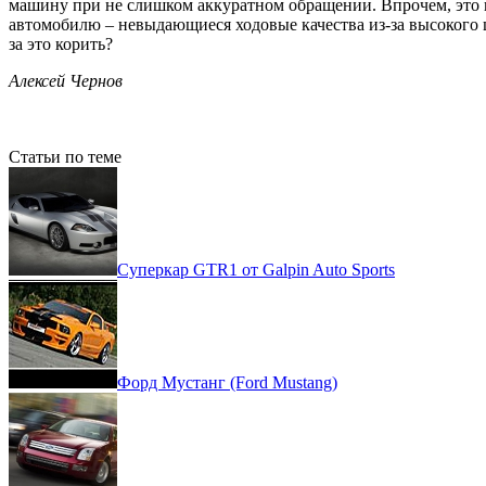
машину при не слишком аккуратном обращении. Впрочем, это н
автомобилю – невыдающиеся ходовые качества из-за высокого ц
за это корить?
Алексей Чернов
Статьи по теме
Суперкар GTR1 от Galpin Auto Sports
Форд Мустанг (Ford Mustang)