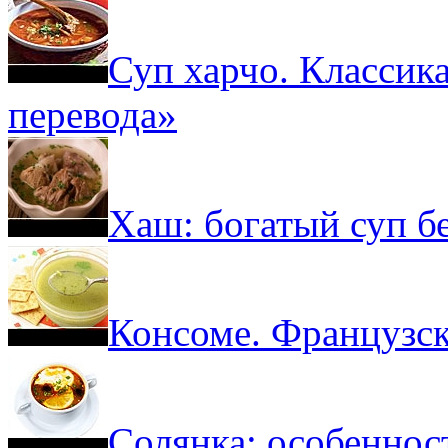
Суп харчо. Классик
перевода»
Хаш: богатый суп б
Консоме. Французск
Солянка: особеннос