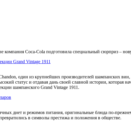
 компания Coca-Cola подготовила специальный сюрприз – нову
екции Grand Vintage 1911
Chandon, один из крупнейших производителей шампанских вин, 
окий статус и отдавая дань своей славной истории, которая нач
кции шампанского Grand Vintage 1911.
лларов
личных диет и режимов питания, оригинальные блюда по-прежнем
превратились в символы престижа и положения в обществе.