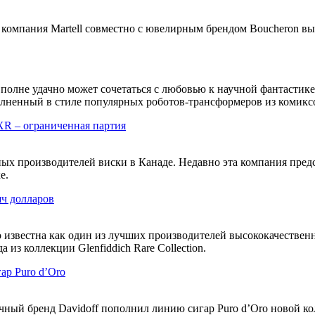
u компания Martell совместно с ювелирным брендом Boucheron в
полне удачно может сочетаться с любовью к научной фантастик
олненный в стиле популярных роботов-трансформеров из комикс
XR – ограниченная партия
ых производителей виски в Канаде. Недавно эта компания пред
е.
яч долларов
о известна как один из лучших производителей высококачествен
 из коллекции Glenfiddich Rare Collection.
ар Puro d’Oro
чный бренд Davidoff пополнил линию сигар Puro d’Oro новой ко