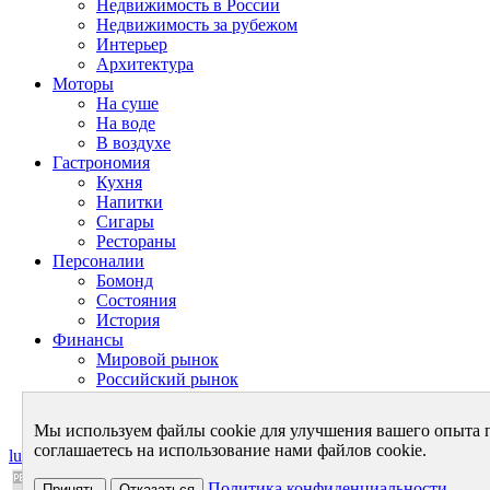
Недвижимость в России
Недвижимость за рубежом
Интерьер
Архитектура
Моторы
На суше
На воде
В воздухе
Гастрономия
Кухня
Напитки
Сигары
Рестораны
Персоналии
Бомонд
Состояния
История
Финансы
Мировой рынок
Российский рынок
Личный бюджет
Теория финансов
Мы используем файлы cookie для улучшения вашего опыта 
соглашаетесь на использование нами файлов cookie.
luxurynet.ru - в мире роскоши
Политика конфиденциальности
Принять
Отказаться