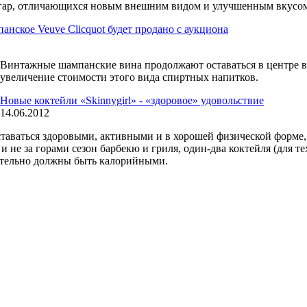
игар, отличающихся новым внешним видом и улучшенным вкусо
анское Veuve Clicquot будет продано с аукциона
Винтажные шампанские вина продолжают оставаться в центре в
увеличение стоимости этого вида спиртных напитков.
Новые коктейли «Skinnygirl» - «здоровое» удовольствие
14.06.2012
ваться здоровыми, активными и в хорошей физической форме, но
и не за горами сезон барбекю и гриля, один-два коктейля (для т
зательно должны быть калорийными.