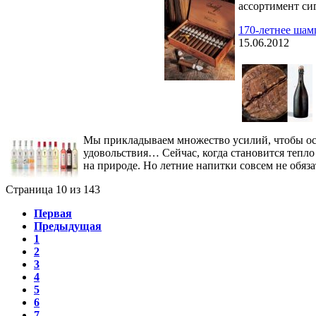
ассортимент с
170-летнее шамп
15.06.2012
Мы прикладываем множество усилий, чтобы оста
удовольствия… Сейчас, когда становится тепло 
на природе. Но летние напитки совсем не обя
Страница 10 из 143
Первая
Предыдущая
1
2
3
4
5
6
7