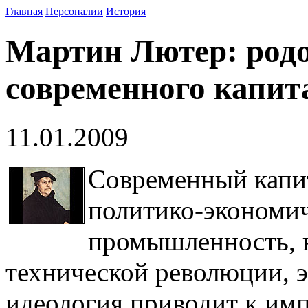
Главная
Персоналии
История
Мартин Лютер: род
современного капит
11.01.2009
Современный капит
политико-экономич
промышленность, н
технической революции, э
идеология приводит к им