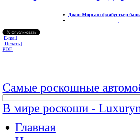
Джон Морган: флибустьер банк
E-mail
| Печать |
PDF
Самые роскошные автомо
В мире роскоши - Luxuryn
Главная