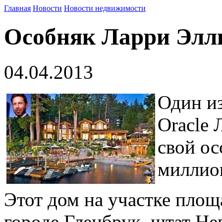
Главная
Новости
Новости недвижимости
Особняк Ларри Элли
04.04.2013
Один из
Oracle 
свой ос
миллио
Этот дом на участке площ
городе Гленбрук, штат Не