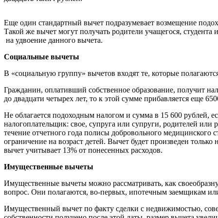
Еще один стандартный вычет подразумевает возмещение подоход
Такой же вычет могут получать родители учащегося, студента и
на удвоение данного вычета.
Социальные вычеты
В «социальную группу» вычетов входят те, которые полагаются
Гражданин, оплативший собственное образование, получит нало
до двадцати четырех лет, то к этой сумме прибавляется еще 650
Не облагается подоходным налогом и сумма в 15 600 рублей, 
налогоплательщик: свое, супруга или супруги, родителей или 
течение отчетного года полисы добровольного медицинского ст
ограничение на возраст детей. Вычет будет произведен только
вычет учитывает 13% от понесенных расходов.
Имущественные вычеты
Имущественные вычеты можно рассматривать, как своеобразну
вопрос. Они полагаются, во-первых, ипотечным заемщикам или 
Имущественный вычет по факту сделки с недвижимостью, соверш
собственности получено после этой даты, размер вычета увелич