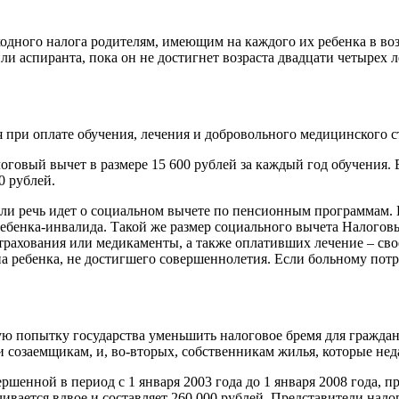
ного налога родителям, имеющим на каждого их ребенка в возра
ли аспиранта, пока он не достигнет возраста двадцати четырех 
 при оплате обучения, лечения и добровольного медицинского с
говый вычет в размере 15 600 рублей за каждый год обучения. 
0 рублей.
если речь идет о социальном вычете по пенсионным программам.
ребенка-инвалида. Такой же размер социального вычета Налогов
рахования или медикаменты, а также оплативших лечение – свое
 на ребенка, не достигшего совершеннолетия. Если больному пот
ю попытку государства уменьшить налоговое бремя для гражда
созаемщикам, и, во-вторых, собственникам жилья, которые неда
енной в период с 1 января 2003 года до 1 января 2008 года, пре
ивается вдвое и составляет 260 000 рублей. Представители нало