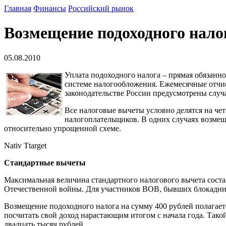
Главная
Финансы
Российский рынок
Возмещение подоходного налог
05.08.2010
Уплата подоходного налога – прямая обязанно
системе налогообложения. Ежемесячные отчис
законодательстве России предусмотрены случ
Все налоговые вычеты условно делятся на че
налогоплательщиков. В одних случаях возмещ
относительно упрощенной схеме.
Nativ Ttarget
Стандартные вычеты
Максимальная величина стандартного налогового вычета сост
Отечественной войны. Для участников ВОВ, бывших блокаднико
Возмещение подоходного налога на сумму 400 рублей полагает
посчитать свой доход нарастающим итогом с начала года. Тако
двадцать тысяч рублей.