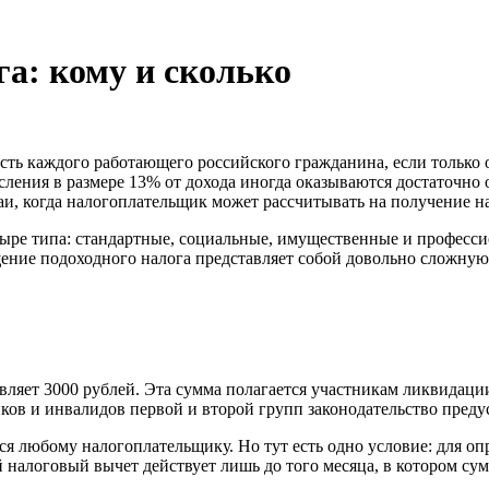
а: кому и сколько
сть каждого работающего российского гражданина, если только о
ления в размере 13% от дохода иногда оказываются достаточно
аи, когда налогоплательщик может рассчитывать на получение н
тыре типа: стандартные, социальные, имущественные и професс
ение подоходного налога представляет собой довольно сложную
авляет 3000 рублей. Эта сумма полагается участникам ликвида
в и инвалидов первой и второй групп законодательство предус
ся любому налогоплательщику. Но тут есть одно условие: для о
й налоговый вычет действует лишь до того месяца, в котором с