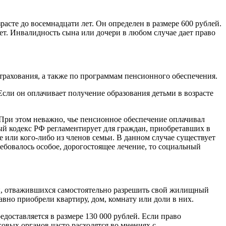
сте до восемнадцати лет. Он определен в размере 600 рублей.
лет. Инвалидность сына или дочери в любом случае дает право
трахования, а также по программам пенсионного обеспечения.
Если он оплачивает получение образования детьми в возрасте
 При этом неважно, чье пенсионное обеспечение оплачивал
ый кодекс РФ регламентирует для граждан, приобретавших в
 или кого-либо из членов семьи. В данном случае существует
ребовалось особое, дорогостоящее лечение, то социальный
н, отважившихся самостоятельно разрешить свой жилищный
вно приобрели квартиру, дом, комнату или доли в них.
доставляется в размере 130 000 рублей. Если право
говых органов часто расходятся во мнениях с