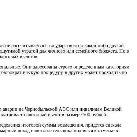
н не рассчитывается с государством по какой-либо другой
 ощутимой утратой для личного или семейного бюджета. Но в
алоговых вычетов.
иональные. Они адресованы строго определенным категориям
 бюрократическую процедуру, в других может проходить по
ции аварии на Чернобыльской АЭС или инвалидам Великой
матривает налоговый вычет в размере 500 рублей.
пределения итоговой суммы возмещения, придется сначала
уммарный доход налогоплательщика поднялся к отметке в