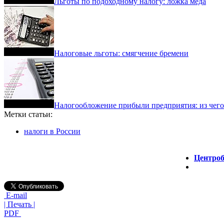
Льготы по подоходному налогу: ложка меда
Налоговые льготы: смягчение бремени
Налогообложение прибыли предприятия: из чего
Метки статьи:
налоги в России
Центроб
E-mail
| Печать |
PDF