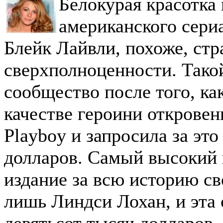
Белокурая красотка
американского сери
Блейк Лайвли, похоже, стр
сверхполноценности. Тако
сообщество после того, ка
качестве героини открове
Playboy и запросила за эт
долларов. Самый высокий 
издание за всю историю с
лишь Линдси Лохан, и эта 
девятьсот тысяч долларов.