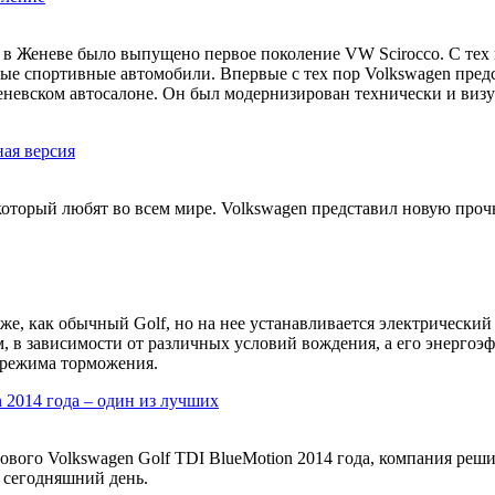
 в Женеве было выпущено первое поколение VW Scirocco. С тех 
ые спортивные автомобили. Впервые с тех пор Volkswagen предс
Женевском автосалоне. Он был модернизирован технически и виз
ная версия
 который любят во всем мире. Volkswagen представил новую про
же, как обычный Golf, но на нее устанавливается электрический 
, в зависимости от различных условий вождения, а его энергоэфф
 режима торможения.
 2014 года – один из лучших
ового Volkswagen Golf TDI BlueMotion 2014 года, компания ре
 сегодняшний день.