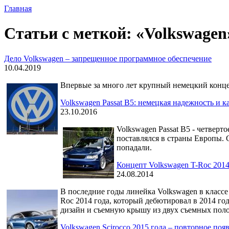
Главная
Статьи с меткой: «Volkswagen
Дело Volkswagen – запрещенное программное обеспечение
10.04.2019
Впервые за много лет крупный немецкий конце
Volkswagen Passat B5: немецкая надежность и к
23.10.2016
Volkswagen Passat B5 - четвер
поставлялся в страны Европы. 
попадали.
Концепт Volkswagen T-Roc 2014
24.08.2014
В последние годы линейка Volkswagen в класс
Roc 2014 года, который дебютировал в 2014 г
дизайн и съемную крышу из двух съемных пол
Volkswagen Scirocco 2015 года – повторное поя