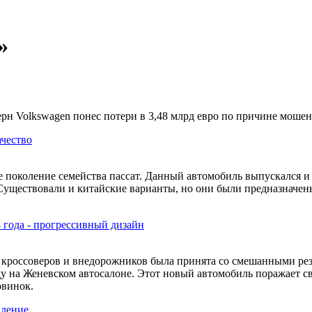
»
рн Volkswagen понес потери в 3,48 млрд евро по причине мошен
ачество
тое поколение семейства пассат. Данный автомобиль выпускался 
Существовали и китайские варианты, но они были предназначены
 года - прогрессивный дизайн
е кроссоверов и внедорожников была принята со смешанными рез
оду на Женевском автосалоне. Этот новый автомобиль поражает
овинок.
вление